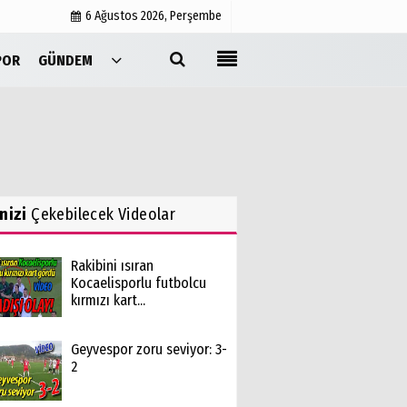
6 Ağustos 2026, Perşembe
POR
GÜNDEM
Yayın İlkeleri
Medyabar.com
Künye
İletişim
inizi
Çekebilecek Videolar
Rakibini ısıran
Kocaelisporlu futbolcu
kırmızı kart...
Geyvespor zoru seviyor: 3-
2