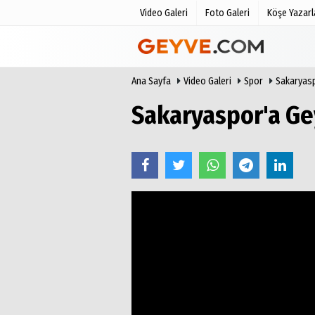
Video Galeri
Foto Galeri
Köşe Yazarl
Ana Sayfa
Video Galeri
Spor
Sakaryas
Üye Paneli
Anketler
Haber Arşivi
Biyografile
Sakaryaspor'a G
Günün Haberleri