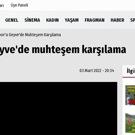
Üye Paneli
arı
GENEL
SINEMA
KADIN
YAŞAM
FRAGMAN
HABER
S
por'a Geyve'de Muhteşem Karşılama
Köşe Yazarları
r
Video Galeri
eyve'de muhteşem karşılama
Foto Galeri
Etkinlikler
İlg
03 Mart 2022 - 20:34