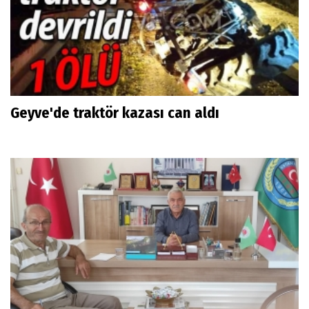
Geyve'de traktör kazası can aldı