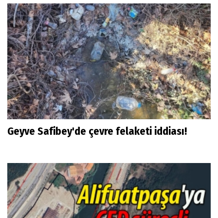
Geyve Safibey'de çevre felaketi iddiası!