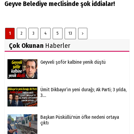
Geyve Belediye meclisinde şok iddialar!
1
2
3
4
5
13
Çok Okunan
Haberler
Geyveli şoför kalbine yenik düştü
Ümit Dikbayır’ın yeni durağı; Ak Parti; 3 yılda,
3....
Başkan Püsküllü'nün öfke nedeni ortaya
çıktı