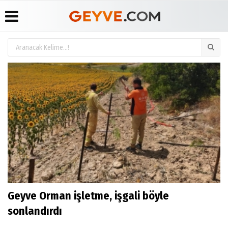
Üye Paneli
Anketler
Köşe
Yayın
Yazarları
İlkeleri
Haber
Biyografiler
Arşivi
Video
Medyabar.com
Galeri
Günün
Künye
Haberleri
Foto
İletişim
Galeri
Etkinlikler
Geyve Orman işletme, işgali böyle
sonlandırdı