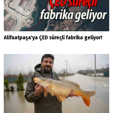
Alifuatpaşa'ya ÇED süreçli fabrika geliyor!