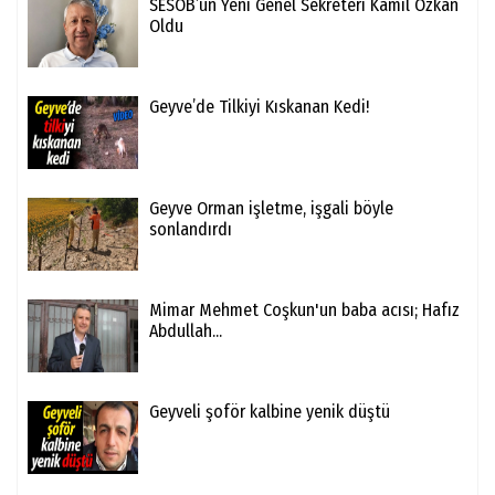
SESOB’un Yeni Genel Sekreteri Kamil Özkan
Oldu
Geyve’de Tilkiyi Kıskanan Kedi!
Geyve Orman işletme, işgali böyle
sonlandırdı
Mimar Mehmet Coşkun'un baba acısı; Hafız
Abdullah...
Geyveli şoför kalbine yenik düştü