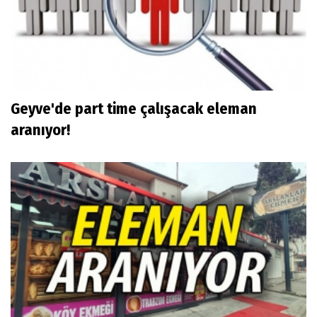
Geyve'de part time çalışacak eleman
aranıyor!