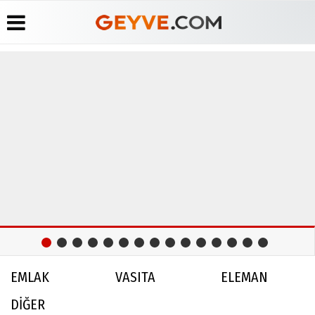
Üye Paneli
Anketler
Köşe
Yayın
Yazarları
İlkeleri
Haber
Biyografiler
Arşivi
Video
Medyabar.com
Galeri
Günün
Künye
Haberleri
Foto
İletişim
Galeri
Etkinlikler
EMLAK
VASITA
ELEMAN
DİĞER