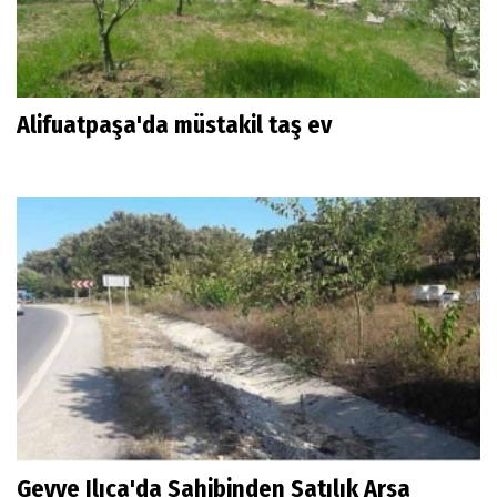
Alifuatpaşa'da müstakil taş ev
Geyve Ilıca'da Sahibinden Satılık Arsa