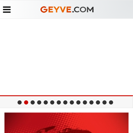
Üye Paneli
Anketler
Köşe
Yayın
Yazarları
İlkeleri
Haber
Biyografiler
Arşivi
Video
Medyabar.com
Galeri
Günün
Künye
Haberleri
Foto
İletişim
Galeri
Etkinlikler