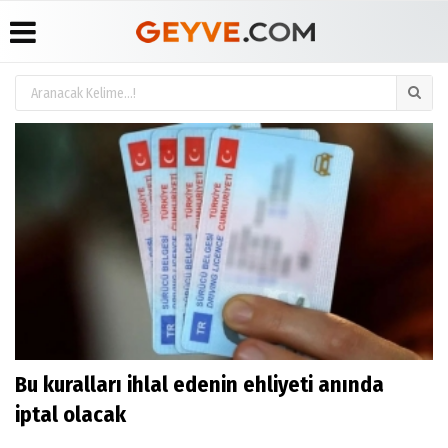
Üye Paneli
Anketler
Köşe
Yayın
Yazarları
İlkeleri
Haber
Biyografiler
Arşivi
Video
Medyabar.com
Galeri
Günün
Künye
Haberleri
Foto
İletişim
Galeri
Etkinlikler
Bu kuralları ihlal edenin ehliyeti anında
iptal olacak