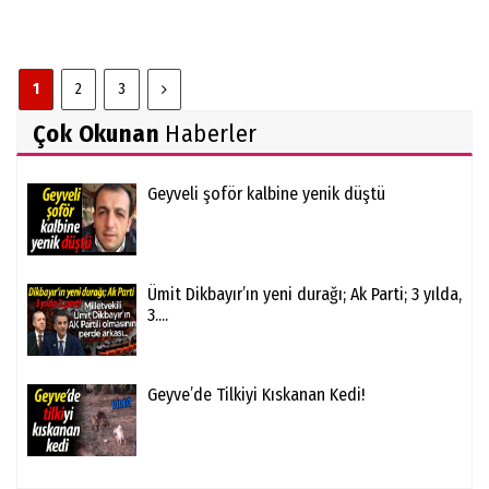
1
2
3
Çok Okunan
Haberler
Geyveli şoför kalbine yenik düştü
Ümit Dikbayır’ın yeni durağı; Ak Parti; 3 yılda,
3....
Geyve’de Tilkiyi Kıskanan Kedi!