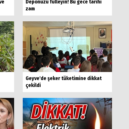
ve
Deponuzu fulleyin! Bu gece tarihi
zam
Geyve'de şeker tüketimine dikkat
çekildi