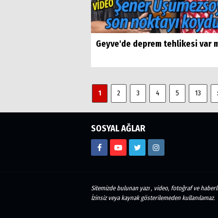
Geyve'de deprem tehlikesi var 
1
2
3
4
5
13
SOSYAL AĞLAR
Sitemizde bulunan yazı , video, fotoğraf ve haberle
İzinsiz veya kaynak gösterilemeden kullanılamaz.