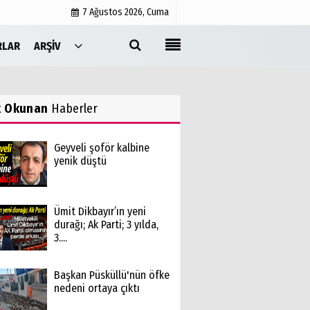
7 Ağustos 2026, Cuma
RLAR
ARŞIV
Yayın İlkeleri
Medyabar.com
k Okunan
Haberler
Künye
İletişim
Geyveli şoför kalbine
yenik düştü
Ümit Dikbayır’ın yeni
durağı; Ak Parti; 3 yılda,
3....
Başkan Püsküllü'nün öfke
nedeni ortaya çıktı