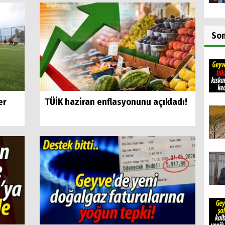
So
er
TÜİK haziran enflasyonunu açıkladı!