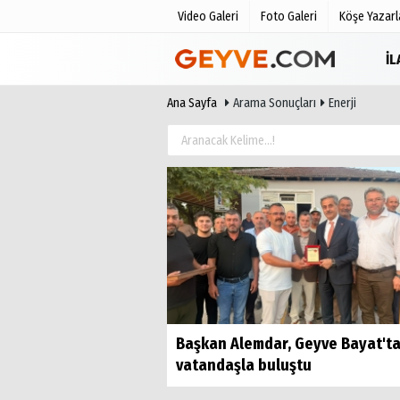
Video Galeri
Foto Galeri
Köşe Yazarl
İ
Ana Sayfa
Arama Sonuçları
Enerji
Üye Paneli
Anketler
Haber Arşivi
Biyografile
Günün Haberleri
Başkan Alemdar, Geyve Bayat't
vatandaşla buluştu