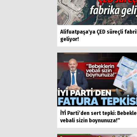
Alifuatpaşa'ya ÇED süreçli fabr
geliyor!
İYİ Parti’den sert tepki: Bebekle
vebali sizin boynunuza!”