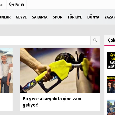
Üye Paneli
arı
LANLAR
GEYVE
SAKARYA
SPOR
TÜRKIYE
DÜNYA
YAZA
Köşe Yazarları
r
Video Galeri
Ço
Foto Galeri
Etkinlikler
a
Bu gece akaryakıta yine zam
geliyor!