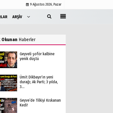
9 Ağustos 2026, Pazar
RLAR
ARŞIV
Yayın İlkeleri
Medyabar.com
k Okunan
Haberler
Künye
İletişim
Geyveli şoför kalbine
yenik düştü
Ümit Dikbayır’ın yeni
durağı; Ak Parti; 3 yılda,
3....
Geyve’de Tilkiyi Kıskanan
Kedi!