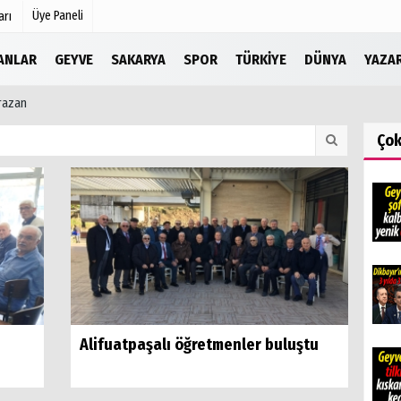
Üye Paneli
arı
LANLAR
GEYVE
SAKARYA
SPOR
TÜRKIYE
DÜNYA
YAZA
razan
Köşe Yazarları
r
Video Galeri
Ço
Foto Galeri
Etkinlikler
Alifuatpaşalı öğretmenler buluştu