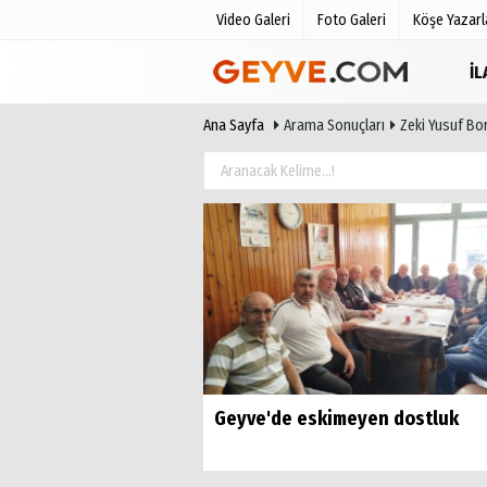
Video Galeri
Foto Galeri
Köşe Yazarl
İ
Ana Sayfa
Arama Sonuçları
Zeki Yusuf Bo
Üye Paneli
Anketler
Haber Arşivi
Biyografile
Günün Haberleri
Geyve'de eskimeyen dostluk