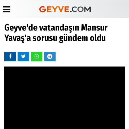
Geyve'de vatandaşın Mansur
Üye Paneli
Anketler
Köşe
Yayın
Yavaş'a sorusu gündem oldu
Yazarları
İlkeleri
Haber
Biyografiler
Arşivi
Video
Medyabar.com
Galeri
Günün
Künye
Haberleri
Foto
İletişim
Galeri
Etkinlikler