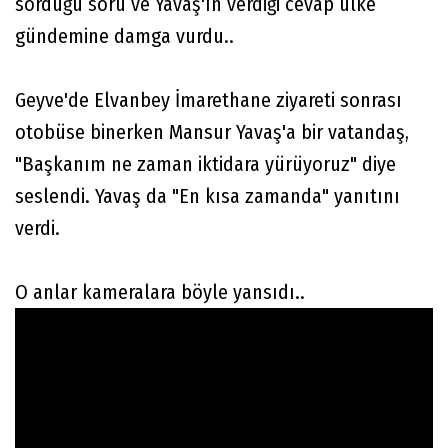
sorduğu soru ve Yavaş'ın verdiği cevap ülke
gündemine damga vurdu..
Geyve'de Elvanbey İmarethane ziyareti sonrası
otobüse binerken Mansur Yavaş'a bir vatandaş,
"Başkanım ne zaman iktidara yürüyoruz" diye
seslendi. Yavaş da "En kısa zamanda" yanıtını
verdi.
O anlar kameralara böyle yansıdı..