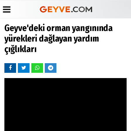
Geyve'deki orman yangınında
Üye Paneli
Anketler
Köşe
Yayın
yürekleri dağlayan yardım
Yazarları
İlkeleri
Haber
Biyografiler
çığlıkları
Arşivi
Video
Medyabar.com
Galeri
Günün
Künye
Haberleri
Foto
İletişim
Galeri
Etkinlikler