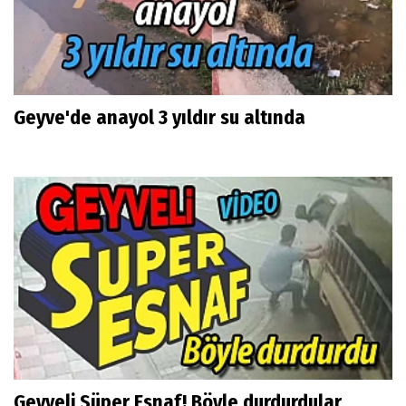
Geyve'de anayol 3 yıldır su altında
Geyveli Süper Esnaf! Böyle durdurdular