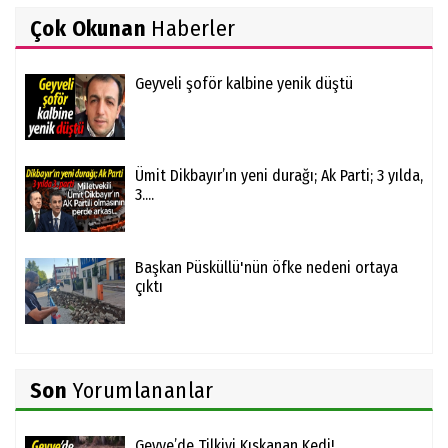
Çok Okunan
Haberler
Geyveli şoför kalbine yenik düştü
Ümit Dikbayır’ın yeni durağı; Ak Parti; 3 yılda,
3....
Başkan Püsküllü'nün öfke nedeni ortaya
çıktı
Son
Yorumlananlar
Geyve’de Tilkiyi Kıskanan Kedi!