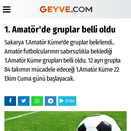
1. Amatör'de gruplar belli oldu
Üye Paneli
Anketler
Köşe
Yayın
Sakarya 1.Amatör Küme'de gruplar belirlendi..
Yazarları
İlkeleri
Haber
Biyografiler
Arşivi
Video
Medyabar.com
Amatör futbolcularının sabırsızlıkla beklediği
Galeri
Günün
Künye
1.Amatör Küme grupları belli oldu. 12 ayrı grupta
Haberleri
Foto
İletişim
Galeri
84 takımın mücadele edeceği 1.Amatör Küme 22
Etkinlikler
Ekim Cuma günü başlayacak.
Dinle