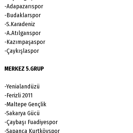
-Adapazarıspor
-Budaklarspor
-S.Karadeniz
-A.Atılganspor
-Kazımpaşaspor
-Çaykışlaspor
MERKEZ 5.GRUP
-Yenialandüzü
-Ferizli 2011
-Maltepe Gençlik
-Sakarya Gücü
-Çaybaşı Fuadiyespor
-Sapanca Kurtköyspor