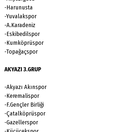
-Harunusta
-Yuvalakspor
-A.Karadeniz
-Eskibedilspor
-Kumköprüspor
-Topağaçspor
AKYAZI 3.GRUP
-Akyazı Akınspor
-Keremalispor
-F.Gençler Birliği
-Çatalköprüspor
-Gazellerspor
-Küçücekspor