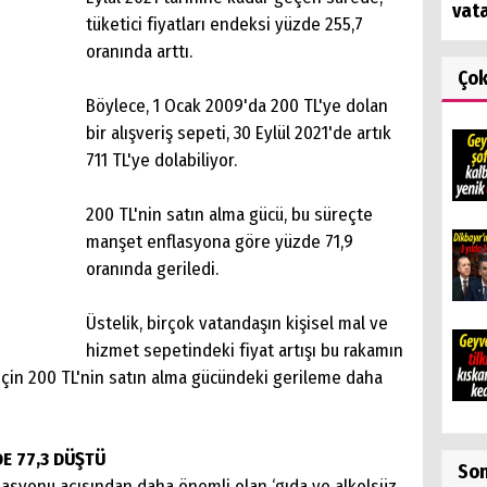
vat
tüketici fiyatları endeksi yüzde 255,7
oranında arttı.
Ço
Böylece, 1 Ocak 2009'da 200 TL'ye dolan
bir alışveriş sepeti, 30 Eylül 2021'de artık
711 TL'ye dolabiliyor.
200 TL'nin satın alma gücü, bu süreçte
manşet enflasyona göre yüzde 71,9
oranında geriledi.
Üstelik, birçok vatandaşın kişisel mal ve
hizmet sepetindeki fiyat artışı bu rakamın
 için 200 TL'nin satın alma gücündeki gerileme daha
E 77,3 DÜŞTÜ
So
flasyonu açısından daha önemli olan ‘gıda ve alkolsüz