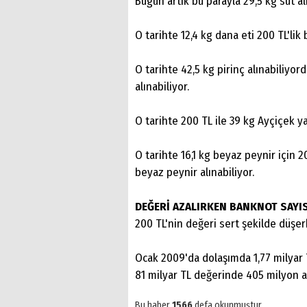
Bugün artık bu parayla 29,5 kg süt alı
O tarihte 12,4 kg dana eti 200 TL'lik 
O tarihte 42,5 kg pirinç alınabiliyor
alınabiliyor.
O tarihte 200 TL ile 39 kg Ayçiçek ya
O tarihte 16,1 kg beyaz peynir için 
beyaz peynir alınabiliyor.
DEĞERİ AZALIRKEN BANKNOT SAYIS
200 TL'nin değeri sert şekilde düşer
Ocak 2009'da dolaşımda 1,77 milyar 
81 milyar TL değerinde 405 milyon 
Bu haber
1566
defa okunmuştur.