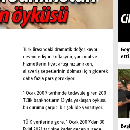
Türk lirasındaki dramatik değer kaybı
Geyv
etti
devam ediyor. Enflasyon, yani mal ve
hizmetlerin fiyat artışı hızlanırken,
alışveriş sepetlerinin dolması için giderek
daha fazla para gerekiyor.
1 Ocak 2009 tarihinde tedavüle giren 200
TL’lik banknotların 13 yıla yaklaşan öyküsü,
bu durumu çarpıcı bir şekilde yansıtıyor.
TÜİK verilerine göre, 1 Ocak 2009'dan 30
Baş
Eylül 2021 tarihine kadar geçen sürede,