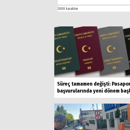
Süreç tamamen değişti: Pasapo
başvurularında yeni dönem baş