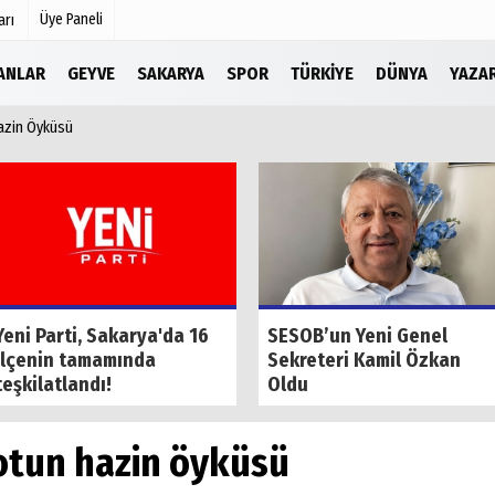
Üye Paneli
arı
LANLAR
GEYVE
SAKARYA
SPOR
TÜRKIYE
DÜNYA
YAZA
Hazin Öyküsü
Köşe Yazarları
r
Video Galeri
Foto Galeri
Etkinlikler
Yeni Parti, Sakarya'da 16
SESOB’un Yeni Genel
ilçenin tamamında
Sekreteri Kamil Özkan
teşkilatlandı!
Oldu
otun hazin öyküsü