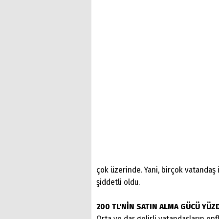
çok üzerinde. Yani, birçok vatandaş
şiddetli oldu.
200 TL'NİN SATIN ALMA GÜCÜ YÜZD
Orta ve dar gelirli vatandaşların en