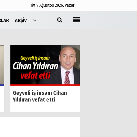
9 Ağustos 2026, Pazar
RLAR
ARŞIV
Yayın İlkeleri
Medyabar.com
Künye
İletişim
Geyve kapalı pazar 
Geyveli iş insanı Cihan
yenilendi
Yıldıran vefat etti