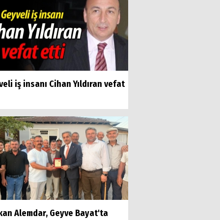
eli iş insanı Cihan Yıldıran vefat
kan Alemdar, Geyve Bayat'ta