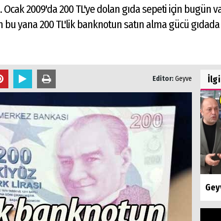
r.. Ocak 2009'da 200 TL'ye dolan gıda sepeti için bugün
en bu yana 200 TL'lik banknotun satın alma gücü gıdada
İlg
Editor:
Geyve
Geyv