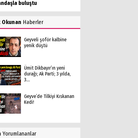
andaşla buluştu
k Okunan
Haberler
Geyveli şoför kalbine
yenik düştü
Ümit Dikbayır’ın yeni
durağı; Ak Parti; 3 yılda,
3....
Geyve’de Tilkiyi Kıskanan
Kedi!
n
Yorumlananlar