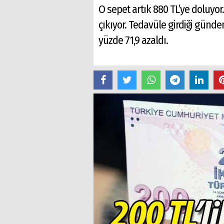
O sepet artık 880 TL’ye doluyo
çıkıyor. Tedavüle girdiği günd
yüzde 71,9 azaldı.