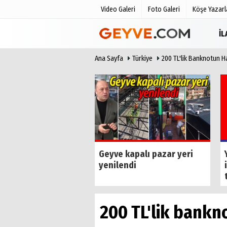
Video Galeri
Foto Galeri
Köşe Yazarl
İ
Ana Sayfa
Türkiye
200 TL'lik Banknotun 
Üye Paneli
Anketler
Haber Arşivi
Biyografile
Günün Haberleri
i iş insanı Cihan
Geyve kapalı pazar yeri
n vefat etti
yenilendi
200 TL'lik bankn