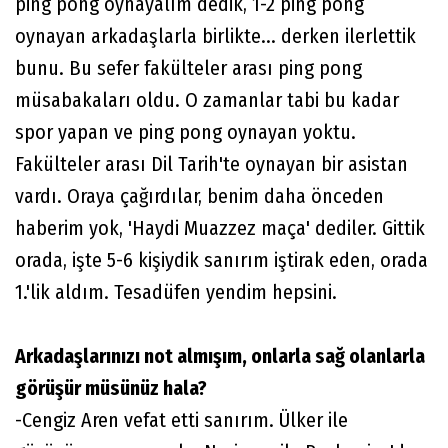
ping pong oynayalım dedik, 1-2 ping pong
oynayan arkadaşlarla birlikte... derken ilerlettik
bunu. Bu sefer fakülteler arası ping pong
müsabakaları oldu. O zamanlar tabi bu kadar
spor yapan ve ping pong oynayan yoktu.
Fakülteler arası Dil Tarih'te oynayan bir asistan
vardı. Oraya çağırdılar, benim daha önceden
haberim yok, 'Haydi Muazzez maça' dediler. Gittik
orada, işte 5-6 kişiydik sanırım iştirak eden, orada
1.'lik aldım. Tesadüfen yendim hepsini.
Arkadaşlarınızı not almışım, onlarla sağ olanlarla
görüşür müsünüz hala?
-Cengiz Aren vefat etti sanırım. Ülker ile