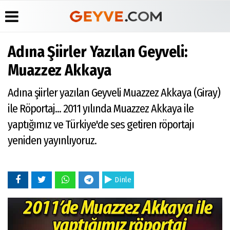
Adına Şiirler Yazılan Geyveli:
Üye Paneli
Anketler
Köşe
Yayın
Muazzez Akkaya
Yazarları
İlkeleri
Haber
Biyografiler
Arşivi
Video
Medyabar.com
Adına şiirler yazılan Geyveli Muazzez Akkaya (Giray)
Galeri
Günün
Künye
ile Röportaj... 2011 yılında Muazzez Akkaya ile
Haberleri
Foto
İletişim
Galeri
yaptığımız ve Türkiye'de ses getiren röportajı
Etkinlikler
yeniden yayınlıyoruz.
Dinle