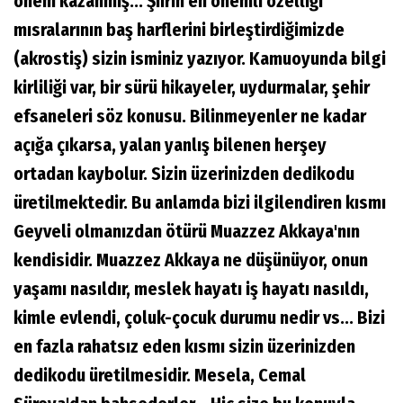
önem kazanmış... Şiirin en önemli özelliği
mısralarının baş harflerini birleştirdiğimizde
(akrostiş) sizin isminiz yazıyor. Kamuoyunda bilgi
kirliliği var, bir sürü hikayeler, uydurmalar, şehir
efsaneleri söz konusu. Bilinmeyenler ne kadar
açığa çıkarsa, yalan yanlış bilenen herşey
ortadan kaybolur. Sizin üzerinizden dedikodu
üretilmektedir. Bu anlamda bizi ilgilendiren kısmı
Geyveli olmanızdan ötürü Muazzez Akkaya'nın
kendisidir. Muazzez Akkaya ne düşünüyor, onun
yaşamı nasıldır, meslek hayatı iş hayatı nasıldı,
kimle evlendi, çoluk-çocuk durumu nedir vs... Bizi
en fazla rahatsız eden kısmı sizin üzerinizden
dedikodu üretilmesidir. Mesela, Cemal