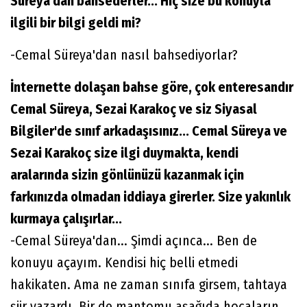
Süreya'dan bahsederler... Hiç size bu konuyla
ilgili bir bilgi geldi mi?
-Cemal Süreya'dan nasıl bahsediyorlar?
İnternette dolaşan bahse göre, çok enteresandır
Cemal Süreya, Sezai Karakoç ve siz Siyasal
Bilgiler'de sınıf arkadaşısınız... Cemal Süreya ve
Sezai Karakoç size ilgi duymakta, kendi
aralarında sizin gönlünüzü kazanmak için
farkınızda olmadan iddiaya girerler. Size yakınlık
kurmaya çalışırlar...
-Cemal Süreya'dan... Şimdi açınca... Ben de
konuyu açayım. Kendisi hiç belli etmedi
hakikaten. Ama ne zaman sınıfa girsem, tahtaya
şiir yazardı. Bir de mantomu aşağıda hocaların