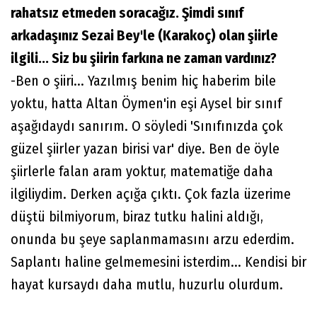
rahatsız etmeden soracağız. Şimdi sınıf
arkadaşınız Sezai Bey'le (Karakoç) olan şiirle
ilgili... Siz bu şiirin farkına ne zaman vardınız?
-Ben o şiiri... Yazılmış benim hiç haberim bile
yoktu, hatta Altan Öymen'in eşi Aysel bir sınıf
aşağıdaydı sanırım. O söyledi 'Sınıfınızda çok
güzel şiirler yazan birisi var' diye. Ben de öyle
şiirlerle falan aram yoktur, matematiğe daha
ilgiliydim. Derken açığa çıktı. Çok fazla üzerime
düştü bilmiyorum, biraz tutku halini aldığı,
onunda bu şeye saplanmamasını arzu ederdim.
Saplantı haline gelmemesini isterdim... Kendisi bir
hayat kursaydı daha mutlu, huzurlu olurdum.