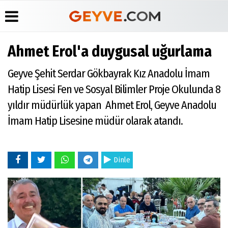
Ahmet Erol'a duygusal uğurlama
Üye Paneli
Anketler
Köşe
Yayın
Geyve Şehit Serdar Gökbayrak Kız Anadolu İmam
Yazarları
İlkeleri
Haber
Biyografiler
Arşivi
Video
Medyabar.com
Hatip Lisesi Fen ve Sosyal Bilimler Proje Okulunda 8
Galeri
Günün
Künye
yıldır müdürlük yapan Ahmet Erol, Geyve Anadolu
Haberleri
Foto
İletişim
Galeri
İmam Hatip Lisesine müdür olarak atandı.
Etkinlikler
Dinle