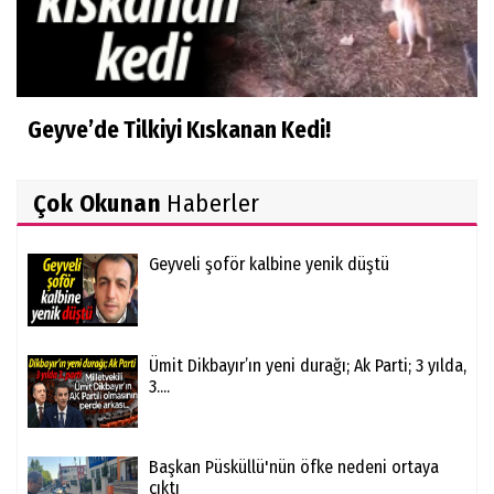
Geyve’de Tilkiyi Kıskanan Kedi!
Çok Okunan
Haberler
Geyveli şoför kalbine yenik düştü
Ümit Dikbayır’ın yeni durağı; Ak Parti; 3 yılda,
3....
Başkan Püsküllü'nün öfke nedeni ortaya
çıktı