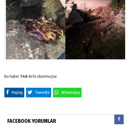
Bu haber
740
defa okunmuştur.
Paylaş
Tweetle
WhatsApp
FACEBOOK YORUMLAR