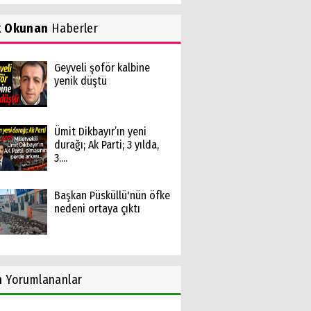
k Okunan
Haberler
Geyveli şoför kalbine
yenik düştü
Ümit Dikbayır’ın yeni
durağı; Ak Parti; 3 yılda,
3....
Başkan Püsküllü'nün öfke
nedeni ortaya çıktı
n
Yorumlananlar