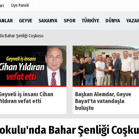
Üye Paneli
arı
LANLAR
GEYVE
SAKARYA
SPOR
TÜRKIYE
DÜNYA
YAZA
da Bahar Şenliği Coşkusu
Köşe Yazarları
r
Video Galeri
Foto Galeri
Etkinlikler
Geyveli iş insanı Cihan
Başkan Alemdar, Geyve
Yıldıran vefat etti
Bayat'ta vatandaşla
buluştu
okulu'nda Bahar Şenliği Coşk