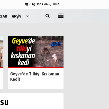
7 Ağustos 2026, Cuma
RLAR
ARŞIV
Yayın İlkeleri
Medyabar.com
Künye
İletişim
SESOB’un Yeni Gene
Geyve’de Tilkiyi Kıskanan
Sekreteri Kamil Özk
Kedi!
Oldu
usu