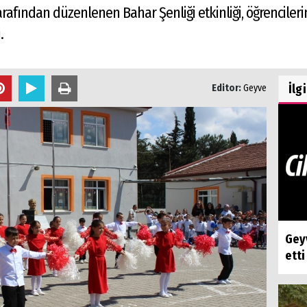
afından düzenlenen Bahar Şenliği etkinliği, öğrencileri
i.
İlg
Editor:
Geyve
Geyv
etti