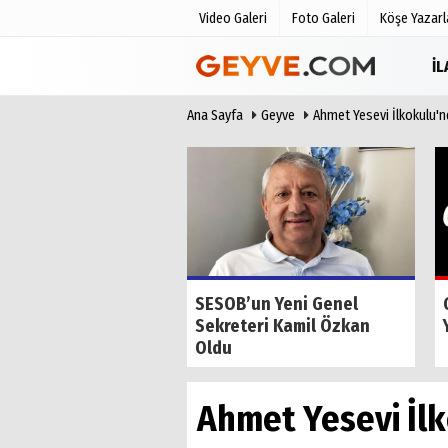
Video Galeri
Foto Galeri
Köşe Yazarl
İ
Ana Sayfa
Geyve
Ahmet Yesevi İlkokulu'n
Üye Paneli
Anketler
Haber Arşivi
Biyografile
Günün Haberleri
de Tilkiyi Kıskanan
SESOB’un Yeni Genel
Sekreteri Kamil Özkan
Oldu
Ahmet Yesevi İlk