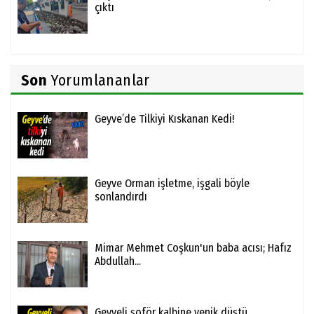
çıktı
Son
Yorumlananlar
Geyve’de Tilkiyi Kıskanan Kedi!
Geyve Orman işletme, işgali böyle
sonlandırdı
Mimar Mehmet Coşkun'un baba acısı; Hafız
Abdullah...
Geyveli şoför kalbine yenik düştü