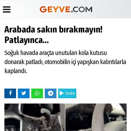
Arabada sakın bırakmayın!
Üye Paneli
Anketler
Köşe
Yayın
Patlayınca...
Yazarları
İlkeleri
Haber
Biyografiler
Arşivi
Video
Medyabar.com
Soğuk havada araçta unutulan kola kutusu
Galeri
Günün
Künye
donarak patladı, otomobilin içi yapışkan kalıntılarla
Haberleri
Foto
İletişim
Galeri
kaplandı.
Etkinlikler
Dinle