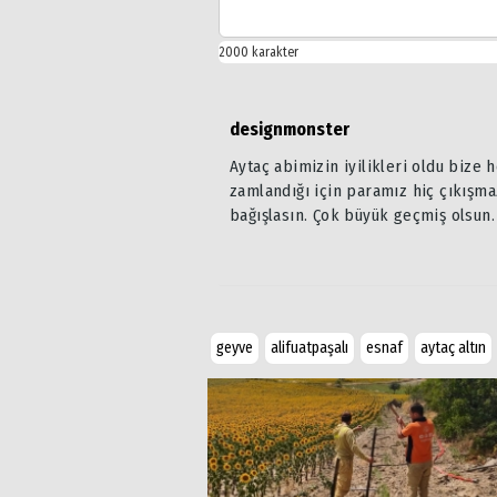
designmonster
Aytaç abimizin iyilikleri oldu bize
zamlandığı için paramız hiç çıkışmaz
bağışlasın. Çok büyük geçmiş olsun.
geyve
alifuatpaşalı
esnaf
aytaç altın