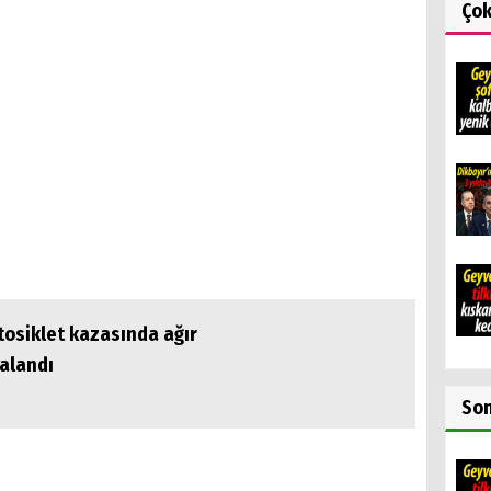
Ço
osiklet kazasında ağır
alandı
So