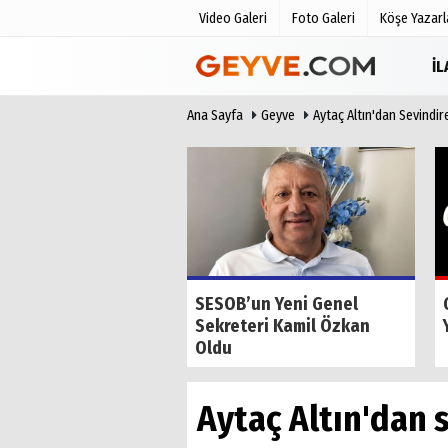
Video Galeri
Foto Galeri
Köşe Yazarl
İ
Ana Sayfa
Geyve
Aytaç Altın'dan Sevindi
Üye Paneli
Anketler
Haber Arşivi
Biyografile
Günün Haberleri
de Tilkiyi Kıskanan
SESOB’un Yeni Genel
Sekreteri Kamil Özkan
Oldu
Aytaç Altın'dan 