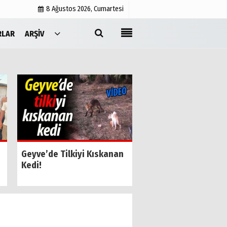
8 Ağustos 2026, Cumartesi
RLAR
ARŞIV
Yayın İlkeleri
Medyabar.com
Künye
İletişim
SESOB’un Yeni Gene
Geyve’de Tilkiyi Kıskanan
Sekreteri Kamil Özk
Kedi!
Oldu