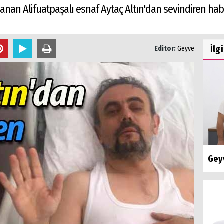
anan Alifuatpaşalı esnaf Aytaç Altın'dan sevindiren hab
İlg
Editor:
Geyve
Gey