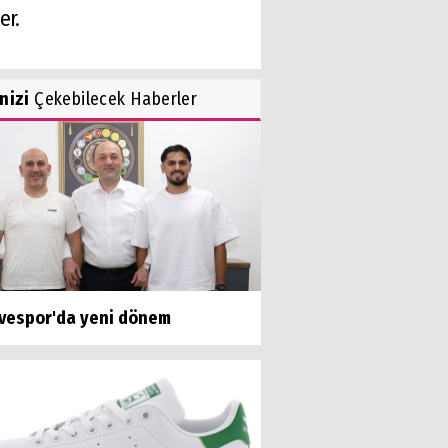
er.
inizi
Çekebilecek Haberler
vespor'da yeni dönem