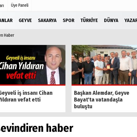
Üye Paneli
arı
LANLAR
GEYVE
SAKARYA
SPOR
TÜRKIYE
DÜNYA
YAZA
ren Haber
Köşe Yazarları
r
Video Galeri
Foto Galeri
Etkinlikler
Geyveli iş insanı Cihan
Başkan Alemdar, Geyve
Yıldıran vefat etti
Bayat'ta vatandaşla
buluştu
sevindiren haber