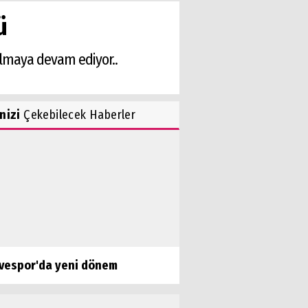
ü
almaya devam ediyor..
inizi
Çekebilecek Haberler
vespor'da yeni dönem