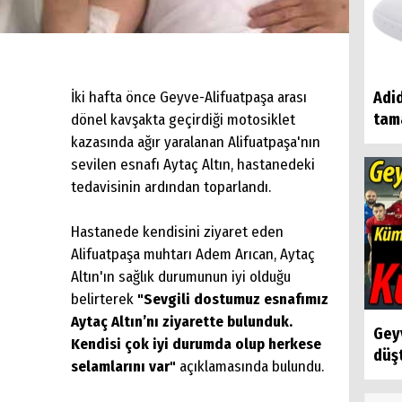
İki hafta önce Geyve-Alifuatpaşa arası
Adid
tam
dönel kavşakta geçirdiği motosiklet
kazasında ağır yaralanan Alifuatpaşa'nın
sevilen esnafı Aytaç Altın, hastanedeki
tedavisinin ardından toparlandı.
Hastanede kendisini ziyaret eden
Alifuatpaşa muhtarı Adem Arıcan, Aytaç
Altın'ın sağlık durumunun iyi olduğu
belirterek
"Sevgili dostumuz esnafımız
Aytaç Altın’nı ziyarette bulunduk.
Gey
Kendisi çok iyi durumda olup herkese
düşt
selamlarını var"
açıklamasında bulundu.