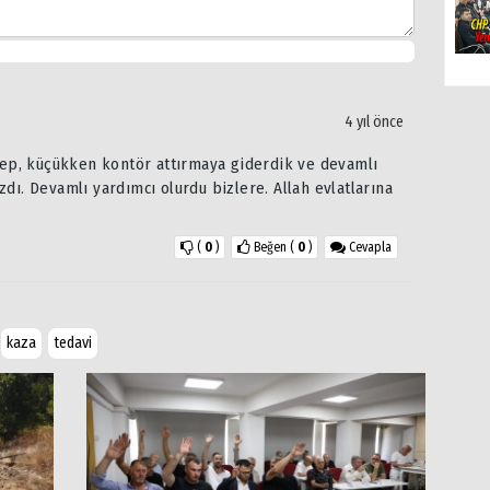
4 yıl önce
 hep, küçükken kontör attırmaya giderdik ve devamlı
dı. Devamlı yardımcı olurdu bizlere. Allah evlatlarına
(
0
)
Beğen
(
0
)
Cevapla
kaza
tedavi