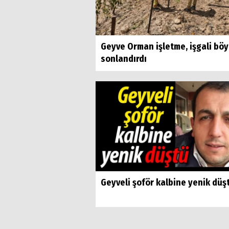
Geyve Orman işletme, işgali böy
sonlandırdı
Geyveli şoför kalbine yenik düş