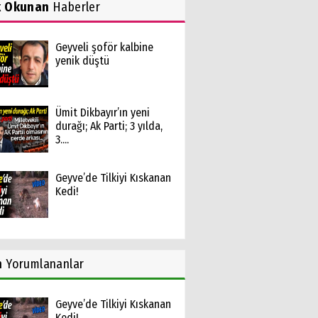
k Okunan
Haberler
Geyveli şoför kalbine
yenik düştü
Ümit Dikbayır’ın yeni
durağı; Ak Parti; 3 yılda,
3....
Geyve’de Tilkiyi Kıskanan
Kedi!
n
Yorumlananlar
Geyve’de Tilkiyi Kıskanan
Kedi!