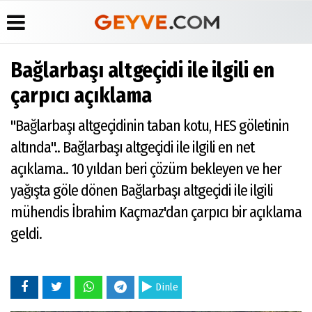
Bağlarbaşı altgeçidi ile ilgili en
Üye Paneli
Anketler
Köşe
Yayın
çarpıcı açıklama
Yazarları
İlkeleri
Haber
Biyografiler
Arşivi
Video
Medyabar.com
"Bağlarbaşı altgeçidinin taban kotu, HES göletinin
Galeri
Günün
Künye
altında".. Bağlarbaşı altgeçidi ile ilgili en net
Haberleri
Foto
İletişim
Galeri
açıklama.. 10 yıldan beri çözüm bekleyen ve her
Etkinlikler
yağışta göle dönen Bağlarbaşı altgeçidi ile ilgili
mühendis İbrahim Kaçmaz'dan çarpıcı bir açıklama
geldi.
Dinle