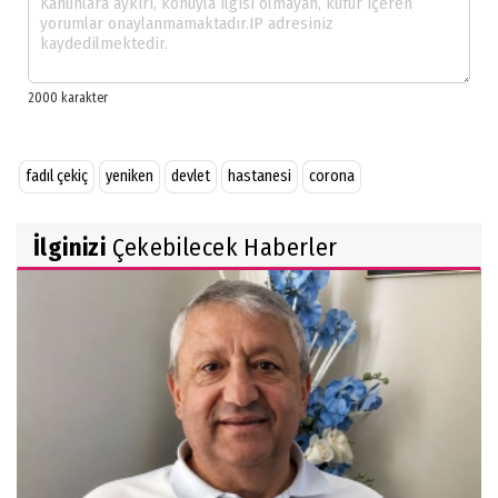
fadıl çekiç
yeniken
devlet
hastanesi
corona
İlginizi
Çekebilecek Haberler