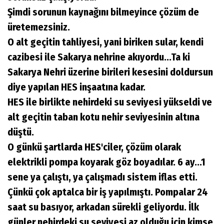
Şimdi sorunun kaynağını bilmeyince çözüm de
üretemezsiniz.
O alt geçitin tahliyesi, yani biriken sular, kendi
cazibesi ile Sakarya nehrine akıyordu...Ta ki
Sakarya Nehri üzerine birileri kesesini doldursun
diye yapılan HES inşaatına kadar.
HES ile birlikte nehirdeki su seviyesi yükseldi ve
alt geçitin taban kotu nehir seviyesinin altına
düştü.
O günkü şartlarda HES'ciler, çözüm olarak
elektrikli pompa koyarak göz boyadılar. 6 ay...1
sene ya çalıştı, ya çalışmadı sistem iflas etti.
Çünkü çok aptalca bir iş yapılmıştı. Pompalar 24
saat su basıyor, arkadan sürekli geliyordu. İlk
günler nehirdeki su seviyesi az olduğu için kimse