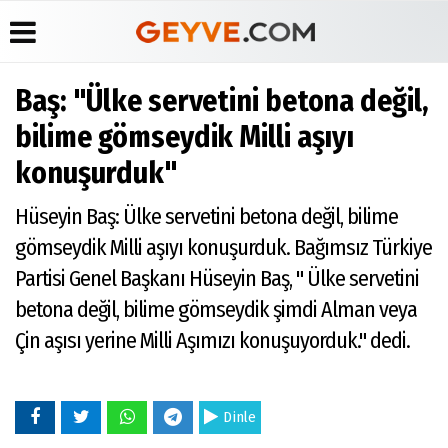
Baş: "Ülke servetini betona değil,
Üye Paneli
Anketler
Köşe
Yayın
bilime gömseydik Milli aşıyı
Yazarları
İlkeleri
Haber
Biyografiler
konuşurduk"
Arşivi
Video
Medyabar.com
Galeri
Günün
Künye
Hüseyin Baş: Ülke servetini betona değil, bilime
Haberleri
Foto
İletişim
Galeri
gömseydik Milli aşıyı konuşurduk. Bağımsız Türkiye
Etkinlikler
Partisi Genel Başkanı Hüseyin Baş, " Ülke servetini
betona değil, bilime gömseydik şimdi Alman veya
Çin aşısı yerine Milli Aşımızı konuşuyorduk." dedi.
Dinle