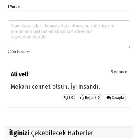
1 Yorum
5 yıl önce
Ali veli
Mekanı cennet olsun. İyi insandı.
(
0
)
Beğen
(
0
)
Cevapla
İlginizi
Çekebilecek Haberler