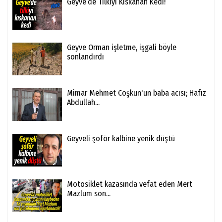
Geyve’de Tilkiyi Kıskanan Kedi!
Geyve Orman işletme, işgali böyle
sonlandırdı
Mimar Mehmet Coşkun'un baba acısı; Hafız
Abdullah...
Geyveli şoför kalbine yenik düştü
Motosiklet kazasında vefat eden Mert
Mazlum son...