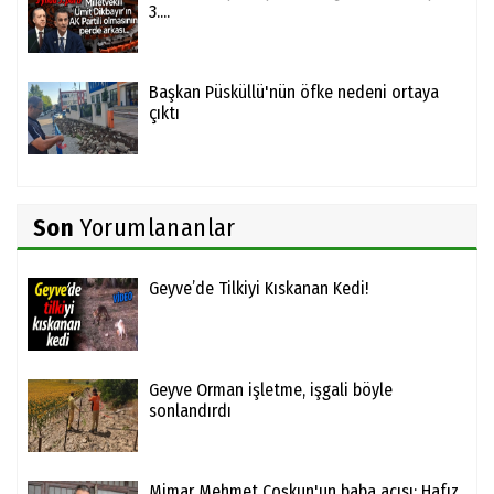
3....
Başkan Püsküllü'nün öfke nedeni ortaya
çıktı
Son
Yorumlananlar
Geyve’de Tilkiyi Kıskanan Kedi!
Geyve Orman işletme, işgali böyle
sonlandırdı
Mimar Mehmet Coşkun'un baba acısı; Hafız