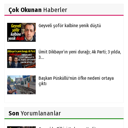
Çok Okunan
Haberler
Geyveli şoför kalbine yenik düştü
Ümit Dikbayır’ın yeni durağı; Ak Parti; 3 yılda,
3....
Başkan Püsküllü'nün öfke nedeni ortaya
çıktı
Son
Yorumlananlar