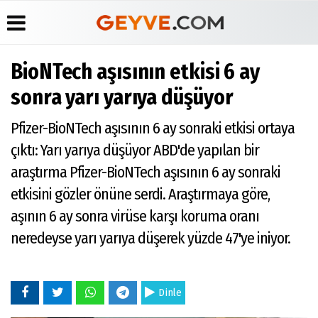
BioNTech aşısının etkisi 6 ay
Üye Paneli
Anketler
Köşe
Yayın
sonra yarı yarıya düşüyor
Yazarları
İlkeleri
Haber
Biyografiler
Arşivi
Video
Medyabar.com
Pfizer-BioNTech aşısının 6 ay sonraki etkisi ortaya
Galeri
Günün
Künye
çıktı: Yarı yarıya düşüyor ABD'de yapılan bir
Haberleri
Foto
İletişim
Galeri
araştırma Pfizer-BioNTech aşısının 6 ay sonraki
Etkinlikler
etkisini gözler önüne serdi. Araştırmaya göre,
aşının 6 ay sonra virüse karşı koruma oranı
neredeyse yarı yarıya düşerek yüzde 47'ye iniyor.
Dinle