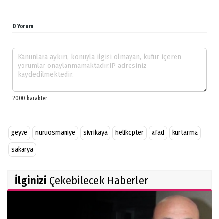
0 Yorum
geyve
nuruosmaniye
sivrikaya
helikopter
afad
kurtarma
sakarya
İlginizi
Çekebilecek Haberler