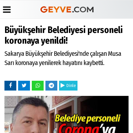
Büyükşehir Belediyesi personeli
Üye Paneli
Anketler
Köşe
Yayın
koronaya yenildi!
Yazarları
İlkeleri
Haber
Biyografiler
Arşivi
Video
Medyabar.com
Sakarya Büyükşehir Belediyesi'nde çalışan Musa
Galeri
Günün
Künye
Sarı koronaya yenilerek hayatını kaybetti.
Haberleri
Foto
İletişim
Galeri
Etkinlikler
Dinle