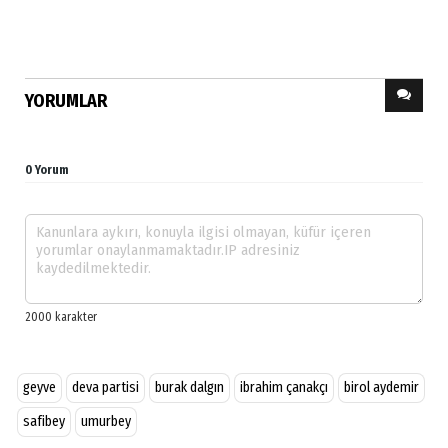
YORUMLAR
0 Yorum
geyve
deva partisi
burak dalgın
ibrahim çanakçı
birol aydemir
safibey
umurbey