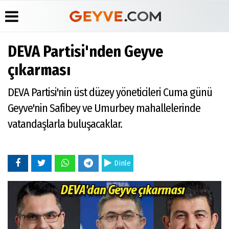
DEVA Partisi'nden Geyve
Üye Paneli
Anketler
Köşe
Yayın
çıkarması
Yazarları
İlkeleri
Haber
Biyografiler
Arşivi
Video
Medyabar.com
DEVA Partisi'nin üst düzey yöneticileri Cuma günü
Galeri
Günün
Künye
Geyve'nin Safibey ve Umurbey mahallelerinde
Haberleri
Foto
İletişim
Galeri
vatandaşlarla buluşacaklar.
Etkinlikler
Dinle