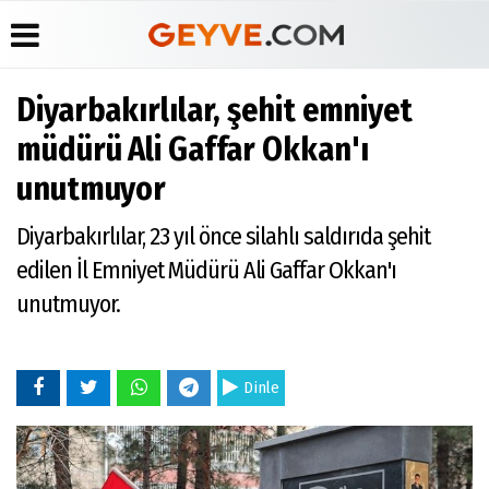
Diyarbakırlılar, şehit emniyet
Üye Paneli
Anketler
Köşe
Yayın
müdürü Ali Gaffar Okkan'ı
Yazarları
İlkeleri
Haber
Biyografiler
unutmuyor
Arşivi
Video
Medyabar.com
Galeri
Günün
Künye
Diyarbakırlılar, 23 yıl önce silahlı saldırıda şehit
Haberleri
Foto
İletişim
Galeri
edilen İl Emniyet Müdürü Ali Gaffar Okkan'ı
Etkinlikler
unutmuyor.
Dinle