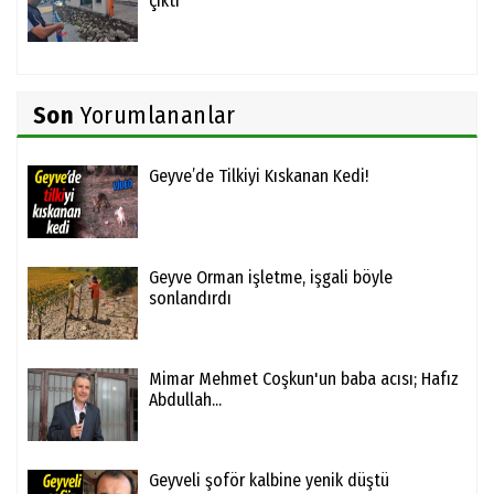
çıktı
Son
Yorumlananlar
Geyve’de Tilkiyi Kıskanan Kedi!
Geyve Orman işletme, işgali böyle
sonlandırdı
Mimar Mehmet Coşkun'un baba acısı; Hafız
Abdullah...
Geyveli şoför kalbine yenik düştü