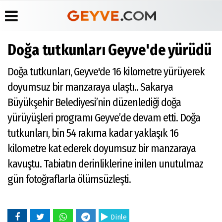
Doğa tutkunları Geyve'de yürüdü
Üye Paneli
Anketler
Köşe
Yayın
Doğa tutkunları, Geyve'de 16 kilometre yürüyerek
Yazarları
İlkeleri
Haber
Biyografiler
Arşivi
Video
Medyabar.com
doyumsuz bir manzaraya ulaştı.. Sakarya
Galeri
Günün
Künye
Büyükşehir Belediyesi’nin düzenlediği doğa
Haberleri
Foto
İletişim
Galeri
yürüyüşleri programı Geyve’de devam etti. Doğa
Etkinlikler
tutkunları, bin 54 rakıma kadar yaklaşık 16
kilometre kat ederek doyumsuz bir manzaraya
kavuştu. Tabiatın derinliklerine inilen unutulmaz
gün fotoğraflarla ölümsüzleşti.
Dinle