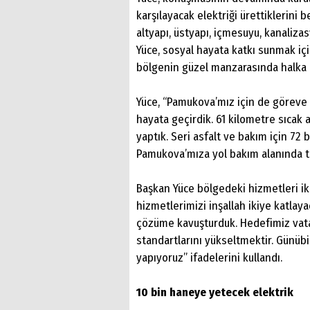
karşılayacak elektriği ürettiklerini b
altyapı, üstyapı, içmesuyu, kanaliza
Yüce, sosyal hayata katkı sunmak iç
bölgenin güzel manzarasında halka u
Yüce, “Pamukova’mız için de göreve 
hayata geçirdik. 61 kilometre sıcak 
yaptık. Seri asfalt ve bakım için 72 b
Pamukova’mıza yol bakım alanında to
Başkan Yüce bölgedeki hizmetleri iki
hizmetlerimizi inşallah ikiye katlay
çözüme kavuşturduk. Hedefimiz vata
standartlarını yükseltmektir. Günübir
yapıyoruz” ifadelerini kullandı.
10 bin haneye yetecek elektrik