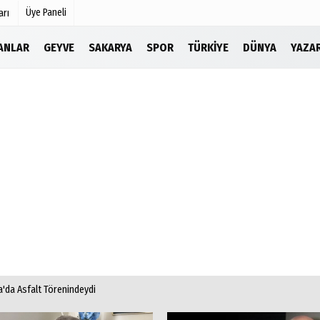
Üye Paneli
arı
LANLAR
GEYVE
SAKARYA
SPOR
TÜRKIYE
DÜNYA
YAZA
Köşe Yazarları
r
Video Galeri
Foto Galeri
Etkinlikler
'da Asfalt Törenindeydi