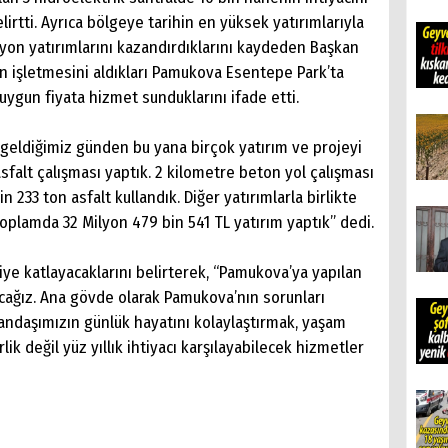
elirtti. Ayrıca bölgeye tarihin en yüksek yatırımlarıyla
syon yatırımlarını kazandırdıklarını kaydeden Başkan
in işletmesini aldıkları Pamukova Esentepe Park’ta
ygun fiyata hizmet sunduklarını ifade etti.
geldiğimiz günden bu yana birçok yatırım ve projeyi
asfalt çalışması yaptık. 2 kilometre beton yol çalışması
in 233 ton asfalt kullandık. Diğer yatırımlarla birlikte
plamda 32 Milyon 479 bin 541 TL yatırım yaptık” dedi.
ye katlayacaklarını belirterek, “Pamukova’ya yapılan
acağız. Ana gövde olarak Pamukova’nın sorunları
ndaşımızın günlük hayatını kolaylaştırmak, yaşam
lik değil yüz yıllık ihtiyacı karşılayabilecek hizmetler