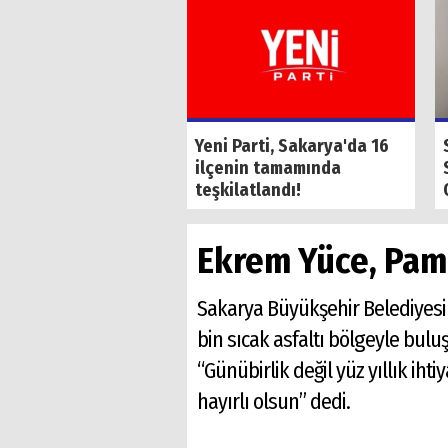
 Alemdar, Geyve
Yeni Parti, Sakarya'da 16
ta vatandaşla
ilçenin tamamında
u
teşkilatlandı!
Ekrem Yüce, Pam
Sakarya Büyükşehir Belediyesi
bin sıcak asfaltı bölgeyle bul
“Günübirlik değil yüz yıllık iht
hayırlı olsun” dedi.