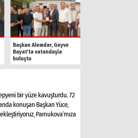
Yeni Parti, Sakarya'
Başkan Alemdar, Geyve
ilçenin tamamında
Bayat'ta vatandaşla
teşkilatlandı!
buluştu
pyeni bir yüze kavuşturdu. 72
nsmanda konuşan Başkan Yüce,
gerçekleştiriyoruz, Pamukova’mıza