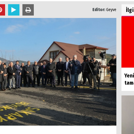
İlg
Editor:
Geyve
Yeni
tam