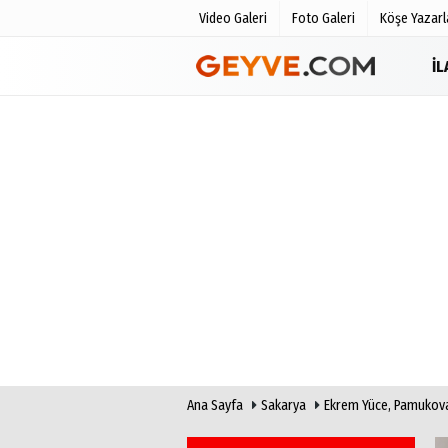
Video Galeri
Foto Galeri
Köşe Yazarl
İ
Üye Paneli
Anketler
Haber Arşivi
Biyografile
Günün Haberleri
Ana Sayfa
Sakarya
Ekrem Yüce, Pamukova