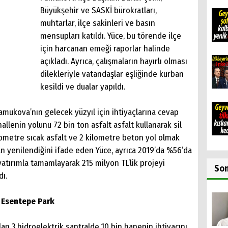
Büyükşehir ve SASKİ bürokratları,
muhtarlar, ilçe sakinleri ve basın
mensupları katıldı. Yüce, bu törende ilçe
için harcanan emeği raporlar halinde
açıkladı. Ayrıca, çalışmaların hayırlı olması
dilekleriyle vatandaşlar eşliğinde kurban
kesildi ve dualar yapıldı.
mukova’nın gelecek yüzyıl için ihtiyaçlarına cevap
llenin yolunu 72 bin ton asfalt asfalt kullanarak sil
ilometre sıcak asfalt ve 2 kilometre beton yol olmak
an yenilendiğini ifade eden Yüce, ayrıca 2019’da %56’da
 yatırımla tamamlayarak 215 milyon TL’lik projeyi
So
dı.
e Esentepe Park
n 3 hidroelektrik santralde 10 bin hanenin ihtiyacını