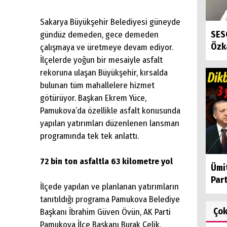
Sakarya Büyükşehir Belediyesi güneyde
SES
gündüz demeden, gece demeden
Özk
çalışmaya ve üretmeye devam ediyor.
İlçelerde yoğun bir mesaiyle asfalt
rekoruna ulaşan Büyükşehir, kırsalda
bulunan tüm mahallelere hizmet
götürüyor. Başkan Ekrem Yüce,
Pamukova’da özellikle asfalt konusunda
yapılan yatırımları düzenlenen lansman
programında tek tek anlattı.
72 bin ton asfaltla 63 kilometre yol
Ümit
Parti
İlçede yapılan ve planlanan yatırımların
tanıtıldığı programa Pamukova Belediye
Ço
Başkanı İbrahim Güven Övün, AK Parti
Pamukova İlçe Başkanı Burak Çelik,