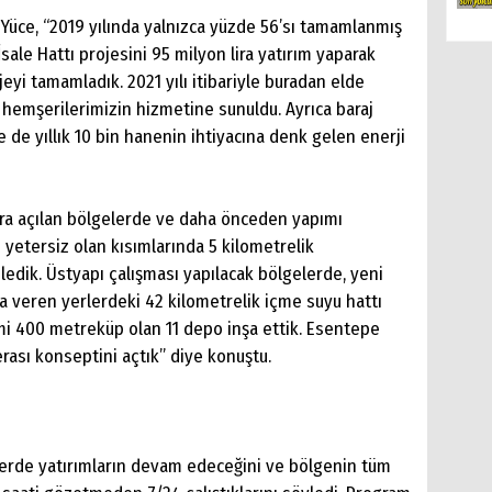
an Yüce, “2019 yılında yalnızca yüzde 56’sı tamamlanmış
sale Hattı projesini 95 milyon lira yatırım yaparak
eyi tamamladık. 2021 yılı itibariyle buradan elde
k hemşerilerimizin hizmetine sunuldu. Ayrıca baraj
e de yıllık 10 bin hanenin ihtiyacına denk gelen enerji
ra açılan bölgelerde ve daha önceden yapımı
yetersiz olan kısımlarında 5 kilometrelik
iledik. Üstyapı çalışması yapılacak bölgelerde, yeni
ıza veren yerlerdeki 42 kilometrelik içme suyu hattı
mi 400 metreküp olan 11 depo inşa ettik. Esentepe
terası konseptini açtık” diye konuştu.
tlerde yatırımların devam edeceğini ve bölgenin tüm