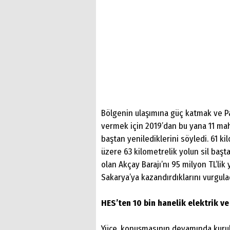
Bölgenin ulaşımına güç katmak ve Pa
vermek için 2019’dan bu yana 11 maha
baştan yenilediklerini söyledi. 61 k
üzere 63 kilometrelik yolun sil başt
olan Akçay Barajı’nı 95 milyon TL’lik
Sakarya’ya kazandırdıklarını vurgula
HES’ten 10 bin hanelik elektrik v
Yüce, konuşmasının devamında kurula