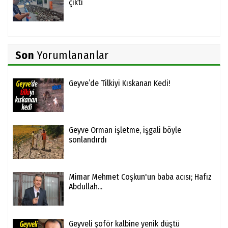
çıktı
Son
Yorumlananlar
Geyve’de Tilkiyi Kıskanan Kedi!
Geyve Orman işletme, işgali böyle
sonlandırdı
Mimar Mehmet Coşkun'un baba acısı; Hafız
Abdullah...
Geyveli şoför kalbine yenik düştü