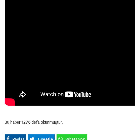
Bu haber
1276
defa okunmuştur.
Paylaş
Tweetle
WhatsApp