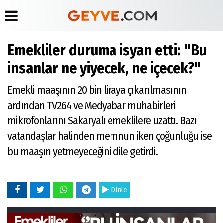
Emekliler duruma isyan etti: "Bu
Üye Paneli
Anketler
Köşe
Yayın
insanlar ne yiyecek, ne içecek?"
Yazarları
İlkeleri
Haber
Biyografiler
Arşivi
Video
Medyabar.com
Emekli maaşının 20 bin liraya çıkarılmasının
Galeri
Günün
Künye
ardından TV264 ve Medyabar muhabirleri
Haberleri
Foto
İletişim
Galeri
mikrofonlarını Sakaryalı emeklilere uzattı. Bazı
Etkinlikler
vatandaşlar halinden memnun iken çoğunluğu ise
bu maaşın yetmeyeceğini dile getirdi.
Dinle