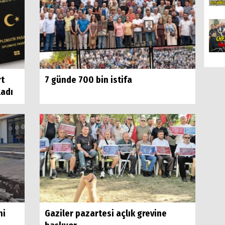
rt
7 günde 700 bin istifa
ladı
ni
Gaziler pazartesi açlık grevine