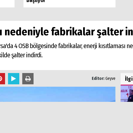
başlıyor
ı nedeniyle fabrikalar şalter in
a'da 4 OSB bölgesinde fabrikalar, enerji kısıtlaması n
lde şalter indirdi.
İlg
Editor:
Geyve