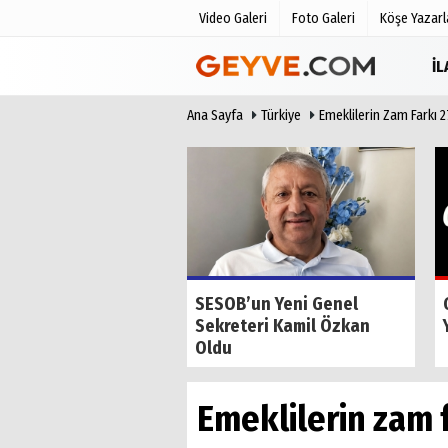
Video Galeri
Foto Galeri
Köşe Yazarl
İ
Ana Sayfa
Türkiye
Emeklilerin Zam Farkı 2
Üye Paneli
Anketler
Haber Arşivi
Biyografile
Günün Haberleri
de Tilkiyi Kıskanan
SESOB’un Yeni Genel
Sekreteri Kamil Özkan
Oldu
Emeklilerin zam 