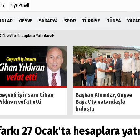
Üye Paneli
arı
LANLAR
GEYVE
SAKARYA
SPOR
TÜRKIYE
DÜNYA
YAZA
7 Ocak'ta Hesaplara Yatırılacak
Köşe Yazarları
r
Video Galeri
Foto Galeri
Etkinlikler
Geyveli iş insanı Cihan
Başkan Alemdar, Geyve
Yıldıran vefat etti
Bayat'ta vatandaşla
buluştu
farkı 27 Ocak'ta hesaplara yat