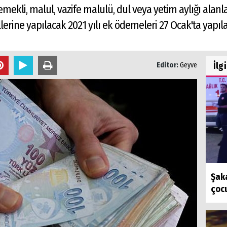
kli, malul, vazife malulü, dul veya yetim aylığı alanla
llerine yapılacak 2021 yılı ek ödemeleri 27 Ocak'ta yapıl
İlg
Editor:
Geyve
Şaka
çocu