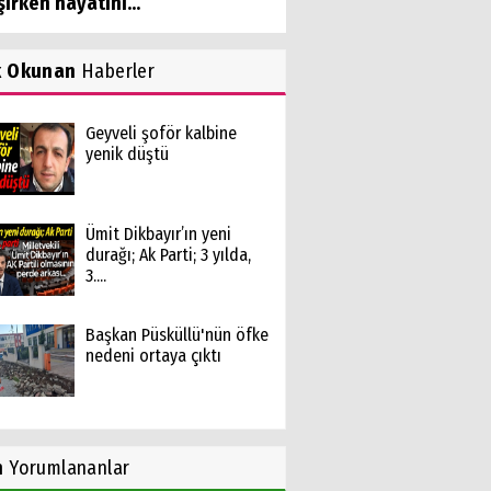
şırken hayatını...
k Okunan
Haberler
Geyveli şoför kalbine
yenik düştü
Ümit Dikbayır’ın yeni
durağı; Ak Parti; 3 yılda,
3....
Başkan Püsküllü'nün öfke
nedeni ortaya çıktı
n
Yorumlananlar