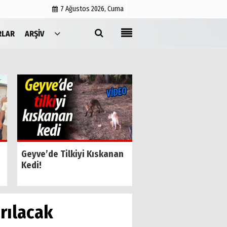
7 Ağustos 2026, Cuma
RLAR
ARŞIV
Yayın İlkeleri
Medyabar.com
Künye
İletişim
SESOB’un Yeni Gene
Geyve’de Tilkiyi Kıskanan
Sekreteri Kamil Özk
Kedi!
Oldu
ırılacak