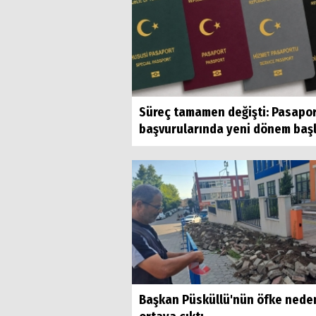
Süreç tamamen değişti: Pasapo
başvurularında yeni dönem baş
Başkan Püsküllü'nün öfke nede