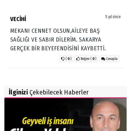
5 yıl önce
VECİHİ
MEKANI CENNET OLSUN,AİLEYE BAŞ
SAĞLIĞI VE SABIR DİLERİM. SAKARYA
GERÇEK BİR BEYEFENDİSİNİ KAYBETTİ.
(
0
)
Beğen
(
0
)
Cevapla
İlginizi
Çekebilecek Haberler