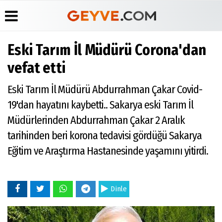
Eski Tarım İl Müdürü Corona'dan
Üye Paneli
Anketler
Köşe
Yayın
vefat etti
Yazarları
İlkeleri
Haber
Biyografiler
Arşivi
Video
Medyabar.com
Eski Tarım İl Müdürü Abdurrahman Çakar Covid-
Galeri
Günün
Künye
19'dan hayatını kaybetti.. Sakarya eski Tarım İl
Haberleri
Foto
İletişim
Galeri
Müdürlerinden Abdurrahman Çakar 2 Aralık
Etkinlikler
tarihinden beri korona tedavisi gördüğü Sakarya
Eğitim ve Araştırma Hastanesinde yaşamını yitirdi.
Dinle