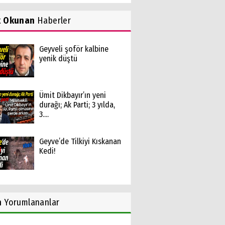
k Okunan
Haberler
Geyveli şoför kalbine
yenik düştü
Ümit Dikbayır’ın yeni
durağı; Ak Parti; 3 yılda,
3....
Geyve’de Tilkiyi Kıskanan
Kedi!
n
Yorumlananlar