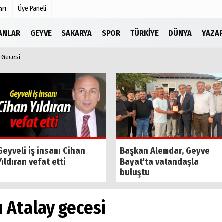
Üye Paneli
arı
LANLAR
GEYVE
SAKARYA
SPOR
TÜRKIYE
DÜNYA
YAZA
 Gecesi
Köşe Yazarları
r
Video Galeri
Foto Galeri
Etkinlikler
Geyveli iş insanı Cihan
Başkan Alemdar, Geyve
Yıldıran vefat etti
Bayat'ta vatandaşla
buluştu
 Atalay gecesi