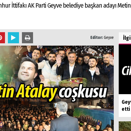
ur İttifakı AK Parti Geyve belediye başkan adayı Meti
İlg
Editor:
Geyve
Geyv
etti