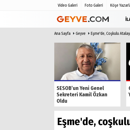
Video Galeri
Foto Galeri
Köşe Yazarl
İ
Ana Sayfa
Geyve
Eşme'de, Coşkulu Atalay
Üye Paneli
Anketler
Haber Arşivi
Biyografile
Günün Haberleri
de Tilkiyi Kıskanan
SESOB’un Yeni Genel
Sekreteri Kamil Özkan
Oldu
Eşme'de, coşkulu