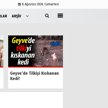
8 Ağustos 2026, Cumartesi
RLAR
ARŞIV
Yayın İlkeleri
Medyabar.com
Künye
İletişim
SESOB’un Yeni Gene
Geyve’de Tilkiyi Kıskanan
Sekreteri Kamil Özk
Kedi!
Oldu