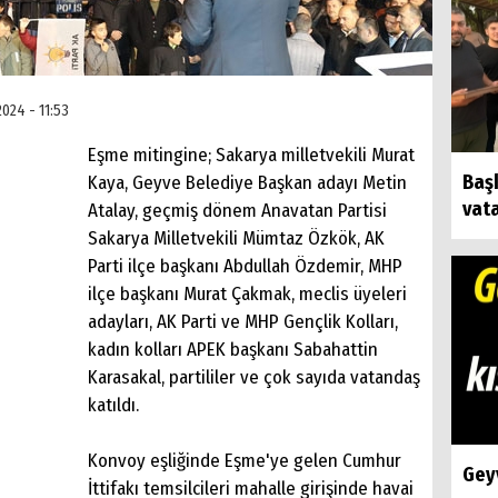
024 - 11:53
Eşme mitingine; Sakarya milletvekili Murat
Baş
Kaya, Geyve Belediye Başkan adayı Metin
vat
Atalay, geçmiş dönem Anavatan Partisi
Sakarya Milletvekili Mümtaz Özkök, AK
Parti ilçe başkanı Abdullah Özdemir, MHP
ilçe başkanı Murat Çakmak, meclis üyeleri
adayları, AK Parti ve MHP Gençlik Kolları,
kadın kolları APEK başkanı Sabahattin
Karasakal, partililer ve çok sayıda vatandaş
katıldı.
Konvoy eşliğinde Eşme'ye gelen Cumhur
Geyv
İttifakı temsilcileri mahalle girişinde havai