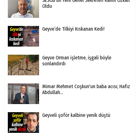
SESOB’un Yeni Genel Sekreteri Kamil Özkan
Oldu
Geyve’de Tilkiyi Kıskanan Kedi!
Geyve Orman işletme, işgali böyle
sonlandırdı
Mimar Mehmet Coşkun'un baba acısı; Hafız
Abdullah...
Geyveli şoför kalbine yenik düştü