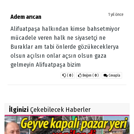
1 yıl önce
Adem arıcan
Alifuatpaşa halkından kimse bahsetmiyor
mücadele veren halk ne siyasetçi ne
Buraklar am tabi önlerde gözükeceklerya
olsun açılsın onlar açsın olsun gaza
gelmeyin Alifuatpaşa bizim
(
0
)
Beğen
(
0
)
Cevapla
İlginizi
Çekebilecek Haberler