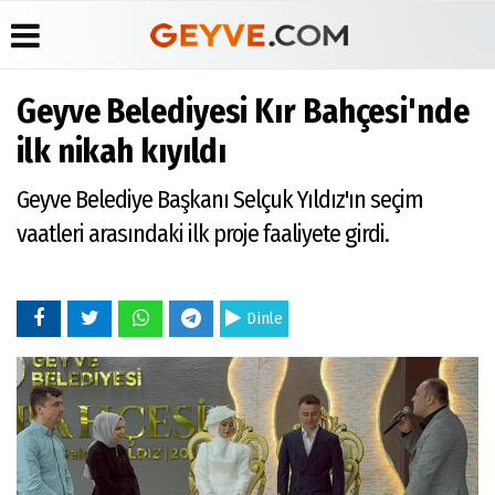
Geyve Belediyesi Kır Bahçesi'nde
Üye Paneli
Anketler
Köşe
Yayın
ilk nikah kıyıldı
Yazarları
İlkeleri
Haber
Biyografiler
Arşivi
Video
Medyabar.com
Geyve Belediye Başkanı Selçuk Yıldız'ın seçim
Galeri
Günün
Künye
vaatleri arasındaki ilk proje faaliyete girdi.
Haberleri
Foto
İletişim
Galeri
Etkinlikler
Dinle