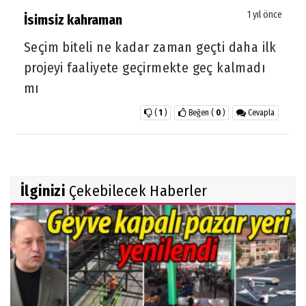
1 yıl önce
İsimsiz kahraman
Seçim biteli ne kadar zaman geçti daha ilk
projeyi faaliyete geçirmekte geç kalmadı
mı
(
1
)
Beğen
(
0
)
Cevapla
İlginizi
Çekebilecek Haberler