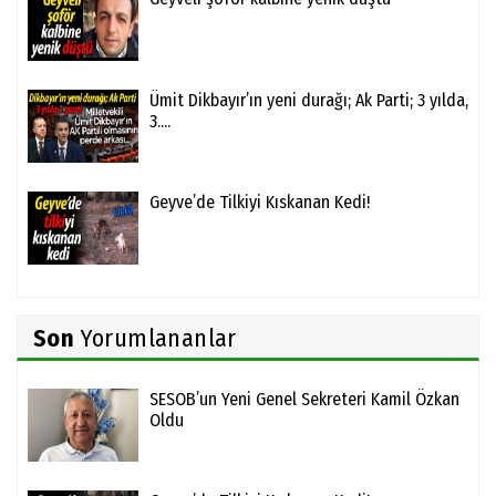
Ümit Dikbayır’ın yeni durağı; Ak Parti; 3 yılda,
3....
Geyve’de Tilkiyi Kıskanan Kedi!
Son
Yorumlananlar
SESOB’un Yeni Genel Sekreteri Kamil Özkan
Oldu