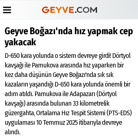
Geyve Boğazı'nda hız yapmak cep
Üye Paneli
Anketler
Köşe
Yayın
yakacak
Yazarları
İlkeleri
Haber
Biyografiler
Arşivi
Video
Medyabar.com
D-650 kara yolunda o sistem devreye girdi! Dörtyol
Galeri
Günün
Künye
kavşağı ile Pamukova arasında hız yaparken bir
Haberleri
Foto
İletişim
Galeri
kez daha düşünün Geyve Boğazı'nda sık sık
Etkinlikler
kazaların yaşandığı D-650 kara yolunda önemli bir
adım atıldı. Pamukova ile Adapazarı (Dörtyol
kavşağı) arasında bulunan 33 kilometrelik
güzergahta, Ortalama Hız Tespit Sistemi (PTS-EDS)
uygulaması 10 Temmuz 2025 itibarıyla devreye
alındı.