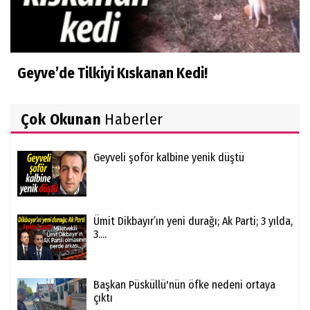
Geyve’de Tilkiyi Kıskanan Kedi!
Çok Okunan
Haberler
Geyveli şoför kalbine yenik düştü
Ümit Dikbayır’ın yeni durağı; Ak Parti; 3 yılda,
3....
Başkan Püsküllü'nün öfke nedeni ortaya
çıktı