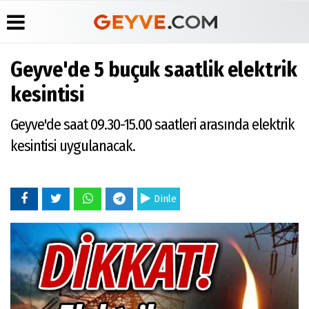
Geyve'de 5 buçuk saatlik elektrik
Üye Paneli
Anketler
Köşe
Yayın
kesintisi
Yazarları
İlkeleri
Haber
Biyografiler
Arşivi
Video
Medyabar.com
Geyve'de saat 09.30-15.00 saatleri arasında elektrik
Galeri
Günün
Künye
kesintisi uygulanacak.
Haberleri
Foto
İletişim
Galeri
Etkinlikler
Dinle