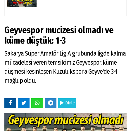
Geyvespor mucizesi olmadı ve
küme düştük: 1-3
Sakarya Süper Amatör Lig A grubunda ligde kalma
mücadelesi veren temsilcimiz Geyvespor, küme
düşmesi kesinleşen Kuzulukspor'a Geyve'de 3-1
mağlup oldu.
Dinle