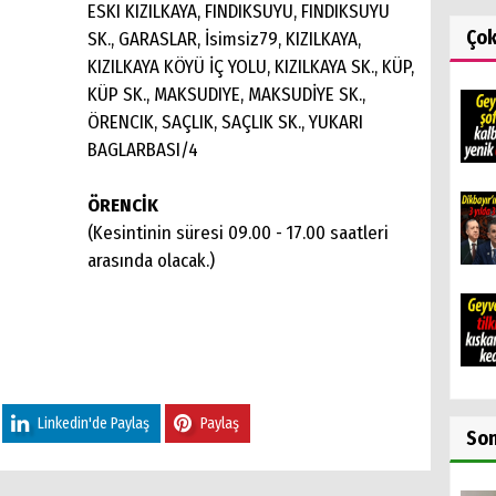
ESKI KIZILKAYA, FINDIKSUYU, FINDIKSUYU
Ço
SK., GARASLAR, İsimsiz79, KIZILKAYA,
KIZILKAYA KÖYÜ İÇ YOLU, KIZILKAYA SK., KÜP,
KÜP SK., MAKSUDIYE, MAKSUDİYE SK.,
ÖRENCIK, SAÇLIK, SAÇLIK SK., YUKARI
BAGLARBASI/4
ÖRENCİK
(Kesintinin süresi 09.00 - 17.00 saatleri
arasında olacak.)
Linkedin'de Paylaş
Paylaş
So