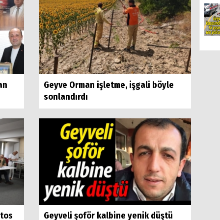
an
Geyve Orman işletme, işgali böyle
sonlandırdı
stos
Geyveli şoför kalbine yenik düştü