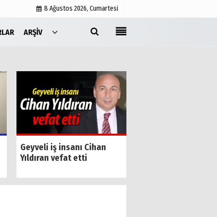
8 Ağustos 2026, Cumartesi
RLAR
ARŞIV
Yayın İlkeleri
Medyabar.com
Künye
İletişim
Geyve kapalı pazar 
Geyveli iş insanı Cihan
yenilendi
Yıldıran vefat etti