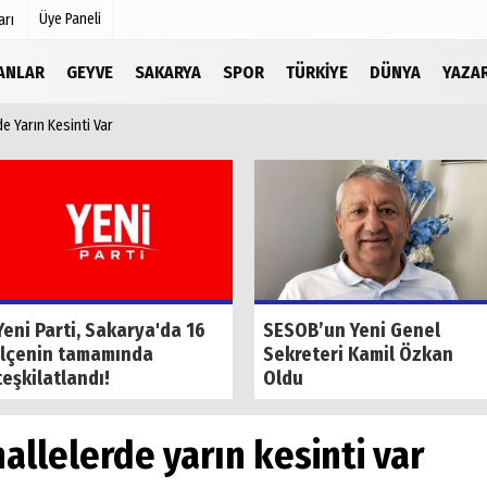
Üye Paneli
arı
LANLAR
GEYVE
SAKARYA
SPOR
TÜRKIYE
DÜNYA
YAZA
e Yarın Kesinti Var
Köşe Yazarları
r
Video Galeri
Foto Galeri
Etkinlikler
Yeni Parti, Sakarya'da 16
SESOB’un Yeni Genel
ilçenin tamamında
Sekreteri Kamil Özkan
teşkilatlandı!
Oldu
llelerde yarın kesinti var