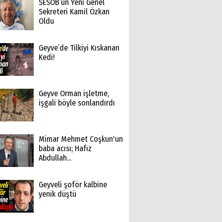
SESOB’un Yeni Genel
Sekreteri Kamil Özkan
Oldu
Geyve’de Tilkiyi Kıskanan
Kedi!
Geyve Orman işletme,
işgali böyle sonlandırdı
Mimar Mehmet Coşkun'un
baba acısı; Hafız
Abdullah...
Geyveli şoför kalbine
yenik düştü