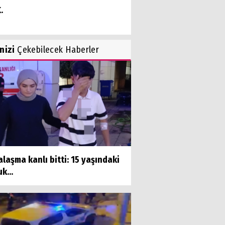
.
inizi
Çekebilecek Haberler
laşma kanlı bitti: 15 yaşındaki
k...