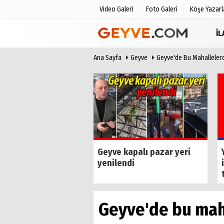
Video Galeri
Foto Galeri
Köşe Yazarl
İ
Ana Sayfa
Geyve
Geyve'de Bu Mahallelerd
Üye Paneli
Anketler
Haber Arşivi
Biyografile
Günün Haberleri
i iş insanı Cihan
Geyve kapalı pazar yeri
n vefat etti
yenilendi
Geyve'de bu maha