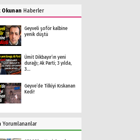
k Okunan
Haberler
Geyveli şoför kalbine
yenik düştü
Ümit Dikbayır’ın yeni
durağı; Ak Parti; 3 yılda,
3....
Geyve’de Tilkiyi Kıskanan
Kedi!
n
Yorumlananlar