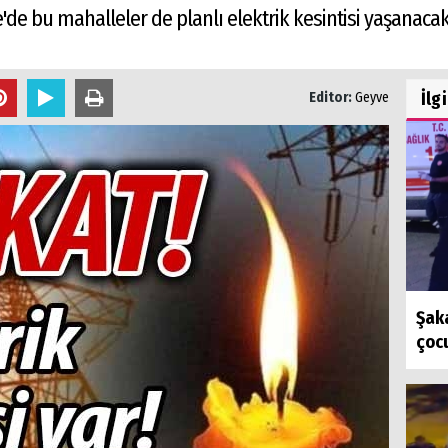
'de bu mahalleler de planlı elektrik kesintisi yaşanacak
İlg
Editor:
Geyve
Şaka
çocu