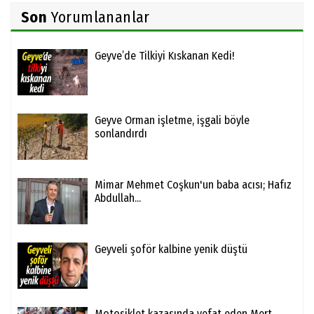
Son
Yorumlananlar
Geyve’de Tilkiyi Kıskanan Kedi!
Geyve Orman işletme, işgali böyle
sonlandırdı
Mimar Mehmet Coşkun'un baba acısı; Hafız
Abdullah...
Geyveli şoför kalbine yenik düştü
Motosiklet kazasında vefat eden Mert