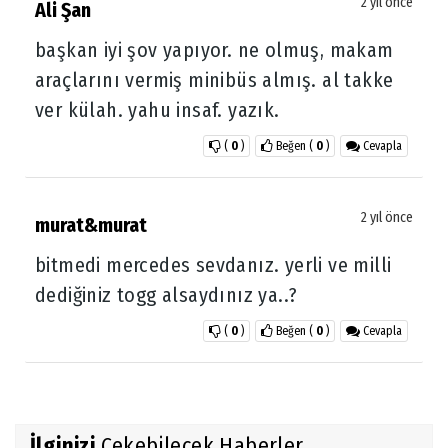
2 yıl önce
Ali Şan
başkan iyi şov yapıyor. ne olmuş, makam
araçlarını vermiş minibüs almış. al takke
ver külah. yahu insaf. yazık.
(
0
)
Beğen
(
0
)
Cevapla
2 yıl önce
murat&murat
bitmedi mercedes sevdanız. yerli ve milli
dediğiniz togg alsaydınız ya..?
(
0
)
Beğen
(
0
)
Cevapla
İlginizi
Çekebilecek Haberler