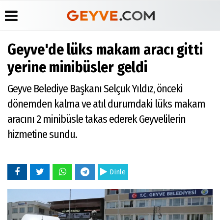
Geyve'de lüks makam aracı gitti
Üye Paneli
Anketler
Köşe
Yayın
yerine minibüsler geldi
Yazarları
İlkeleri
Haber
Biyografiler
Arşivi
Video
Medyabar.com
Geyve Belediye Başkanı Selçuk Yıldız, önceki
Galeri
Günün
Künye
dönemden kalma ve atıl durumdaki lüks makam
Haberleri
Foto
İletişim
Galeri
aracını 2 minibüsle takas ederek Geyvelilerin
Etkinlikler
hizmetine sundu.
Dinle