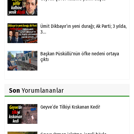
Ümit Dikbayır’ın yeni durağı; Ak Parti; 3 yılda,
3....
Başkan Püsküllü'nün öfke nedeni ortaya
çıktı
Son
Yorumlananlar
Geyve’de Tilkiyi Kıskanan Kedi!