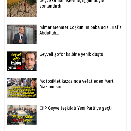
Geyve Orman işletme, işgali böyle
sonlandırdı
Mimar Mehmet Coşkun'un baba acısı; Hafız
Abdullah...
Geyveli şoför kalbine yenik düştü
Motosiklet kazasında vefat eden Mert
Mazlum son...
CHP Geyve teşkilatı Yeni Parti'ye geçti