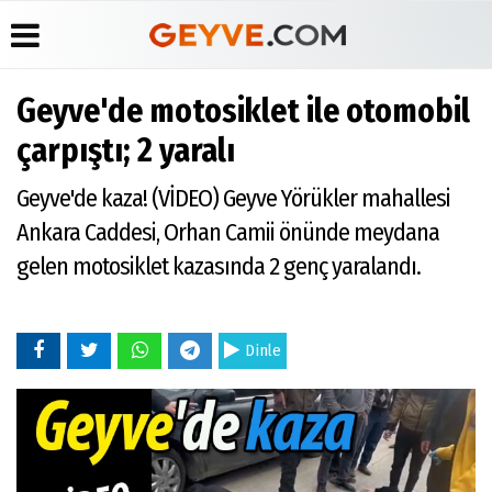
Geyve'de motosiklet ile otomobil
Üye Paneli
Anketler
Köşe
Yayın
çarpıştı; 2 yaralı
Yazarları
İlkeleri
Haber
Biyografiler
Arşivi
Video
Medyabar.com
Geyve'de kaza! (VİDEO) Geyve Yörükler mahallesi
Galeri
Günün
Künye
Ankara Caddesi, Orhan Camii önünde meydana
Haberleri
Foto
İletişim
Galeri
gelen motosiklet kazasında 2 genç yaralandı.
Etkinlikler
Dinle