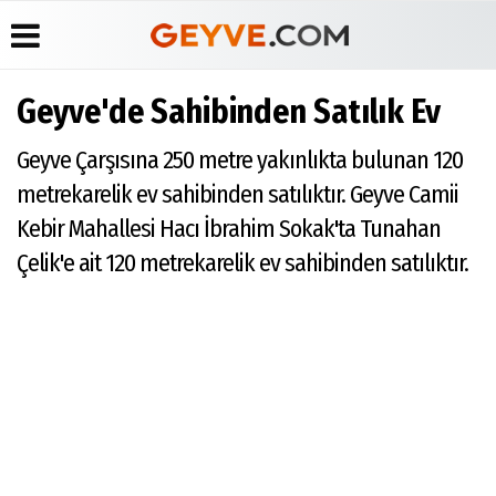
Geyve'de Sahibinden Satılık Ev
Üye Paneli
Anketler
Köşe
Yayın
Geyve Çarşısına 250 metre yakınlıkta bulunan 120
Yazarları
İlkeleri
Haber
Biyografiler
Arşivi
Video
Medyabar.com
metrekarelik ev sahibinden satılıktır. Geyve Camii
Galeri
Günün
Künye
Kebir Mahallesi Hacı İbrahim Sokak'ta Tunahan
Haberleri
Foto
İletişim
Galeri
Çelik'e ait 120 metrekarelik ev sahibinden satılıktır.
Etkinlikler