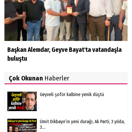
Başkan Alemdar, Geyve Bayat'ta vatandaşla
buluştu
Çok Okunan
Haberler
Geyveli şoför kalbine yenik düştü
Ümit Dikbayır’ın yeni durağı; Ak Parti; 3 yılda,
3....