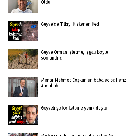
Oldu
Geyve’de Tilkiyi Kıskanan Kedi!
Geyve Orman işletme, işgali böyle
sonlandırdı
Mimar Mehmet Coşkun'un baba acısı; Hafız
Abdullah...
Geyveli şoför kalbine yenik düştü
Motosiklet kazasında vefat eden Mert