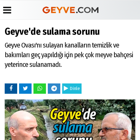
Geyve'de sulama sorunu
Üye Paneli
Anketler
Köşe
Yayın
Geyve Ovası'nı sulayan kanalların temizlik ve
Yazarları
İlkeleri
Haber
Biyografiler
Arşivi
Video
Medyabar.com
bakımları geç yapıldığı için pek çok meyve bahçesi
Galeri
Günün
Künye
yeterince sulanamadı.
Haberleri
Foto
İletişim
Galeri
Etkinlikler
Dinle