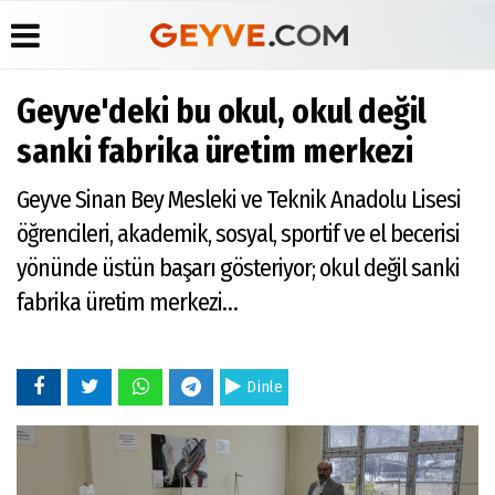
Geyve'deki bu okul, okul değil
Üye Paneli
Anketler
Köşe
Yayın
sanki fabrika üretim merkezi
Yazarları
İlkeleri
Haber
Biyografiler
Arşivi
Video
Medyabar.com
Geyve Sinan Bey Mesleki ve Teknik Anadolu Lisesi
Galeri
Günün
Künye
öğrencileri, akademik, sosyal, sportif ve el becerisi
Haberleri
Foto
İletişim
Galeri
yönünde üstün başarı gösteriyor; okul değil sanki
Etkinlikler
fabrika üretim merkezi…
Dinle