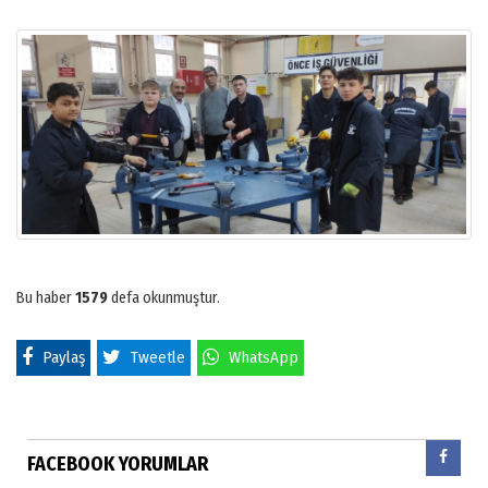
Bu haber
1579
defa okunmuştur.
Paylaş
Tweetle
WhatsApp
FACEBOOK YORUMLAR