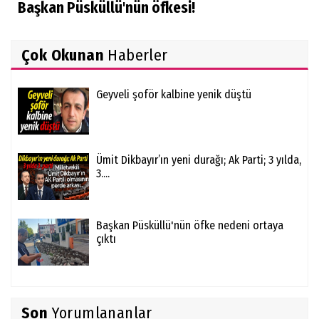
Başkan Püsküllü'nün öfkesi!
Çok Okunan
Haberler
Geyveli şoför kalbine yenik düştü
Ümit Dikbayır’ın yeni durağı; Ak Parti; 3 yılda,
3....
Başkan Püsküllü'nün öfke nedeni ortaya
çıktı
Son
Yorumlananlar