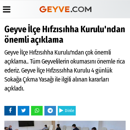
Geyve İlçe Hıfzısıhha Kurulu'ndan
Üye Paneli
Anketler
Köşe
Yayın
önemli açıklama
Yazarları
İlkeleri
Haber
Biyografiler
Arşivi
Video
Medyabar.com
Geyve İlçe Hıfzısıhha Kurulu'ndan çok önemli
Galeri
Günün
Künye
açıklama.. Tüm Geyvelilerin okumasını önemle rica
Haberleri
Foto
İletişim
Galeri
ederiz. Geyve İlçe Hıfzıssıhha Kurulu 4 günlük
Etkinlikler
Sokağa Çıkma Yasağı ile ilgili alınan kararları
açıkladı.
Dinle