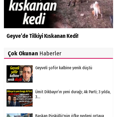
Geyve’de Tilkiyi Kıskanan Kedi!
Çok Okunan
Haberler
Geyveli şoför kalbine yenik düştü
Ümit Dikbayır’ın yeni durağı; Ak Parti; 3 yılda,
3....
Başkan Püsküllü'nün öfke nedeni ortaya