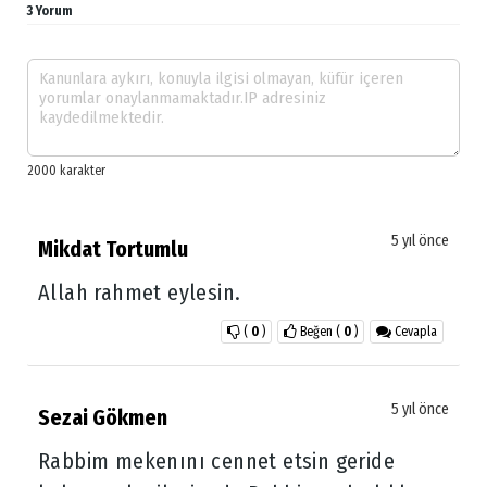
3 Yorum
5 yıl önce
Mikdat Tortumlu
Allah rahmet eylesin.
(
0
)
Beğen
(
0
)
Cevapla
5 yıl önce
Sezai Gökmen
Rabbim mekenını cennet etsin geride