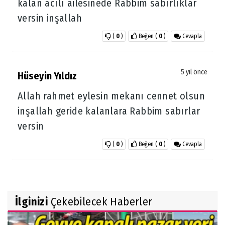
kalan acılı ailesinede Rabbim sabırlıklar
versin inşallah
(
0
)
Beğen
(
0
)
Cevapla
5 yıl önce
Hüseyin Yıldız
Allah rahmet eylesin mekanı cennet olsun
inşallah geride kalanlara Rabbim sabırlar
versin
(
0
)
Beğen
(
0
)
Cevapla
İlginizi
Çekebilecek Haberler