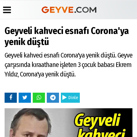
Geyveli kahveci esnafı Corona'ya
Üye Paneli
Anketler
Köşe
Yayın
yenik düştü
Yazarları
İlkeleri
Haber
Biyografiler
Arşivi
Video
Medyabar.com
Geyveli kahveci esnafı Corona'ya yenik düştü. Geyve
Galeri
Günün
Künye
çarşısında kıraathane işleten 3 çocuk babası Ekrem
Haberleri
Foto
İletişim
Galeri
Yıldız, Corona'ya yenik düştü.
Etkinlikler
Dinle