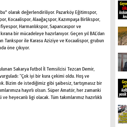
bu" olarak değerlendiriliyor. Pazarköy Eğitimspor,
por, Kocaalispor, Alaağaçspor, Kazımpaşa Birlikspor,
ifiyespor, Harmanlıkspor, Sapancaspor ve
kırana bir mücadeleye hazırlanıyor. Geçen yıl BAL’dan
n Tankspor ile Karasu Aziziye ve Kocaalispor, grubun
nda öne çıkıyor.
lunan Sakarya Futbol İl Temsilcisi Tezcan Demir,
rguladı: “Çok iyi bir kura çekimi oldu. Hoş ve
k. Bizim de istediğimiz gibi şaibesiz, tartışmasız bir
kımlarımıza hayırlı olsun. Süper Amatör, her zamanki
 ve heyecanlı ligi olacak. Tüm takımlarımız hazırlıklı