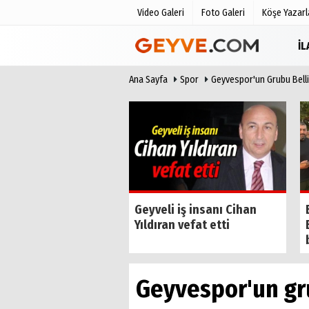
Video Galeri
Foto Galeri
Köşe Yazarl
İ
Ana Sayfa
Spor
Geyvespor'un Grubu Belli
Üye Paneli
Anketler
Haber Arşivi
Biyografile
Günün Haberleri
 Başkanı Muzaffer
Geyveli iş insanı Cihan
an Geyve'deydi
Yıldıran vefat etti
Geyvespor'un gru