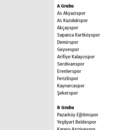
A Grubu
As Akyazıspor
As Kuzulukspor
Akçayspor
Sapanca Kurtköyspor
Demirspor
Geyvespor
Arifiye Kalaycıspor
Serdivanspor
Erenlerspor
Ferizlispor
Kaynarcaspor
Şekerspor
B Grubu
Pazarköy Eğitimspor
Yeşilyurt Beldespor
Karasu Aziziyespor