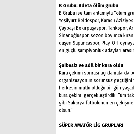
B Grubu: Adeta ölüm grubu
B Grubu ise tam anlamıyla "ölüm gru
Yeşilyurt Beldespor, Karasu Aziziyes
Çaybaşı Bekirpaşaspor, Tankspor, Ar
Sinanoğluspor, sezon boyunca kıran 
düşen Sapancaspor, Play-Off oynaya
en güçlü şampiyonluk adayları arası
Şaibesiz ve adil bir kura oldu
Kura çekimi sonrası açıklamalarda bu
organizasyonun sorunsuz geçtiğini vu
herkesin mutlu olduğu bir gün yaşadı
kura çekimi gerçekleştirdik. Tüm ta
gibi Sakarya futbolunun en çekişmeli
olsun.”
SÜPER AMATÖR LİG GRUPLARI