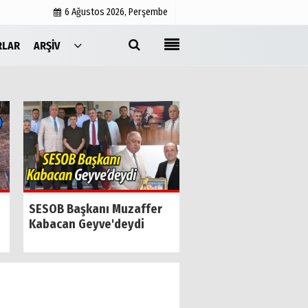
6 Ağustos 2026, Perşembe
RLAR
ARŞIV
Yayın İlkeleri
Medyabar.com
Künye
İletişim
Geyveli iş insanı Ci
SESOB Başkanı Muzaffer
Yıldıran vefat etti
Kabacan Geyve'deydi