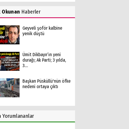
k Okunan
Haberler
Geyveli şoför kalbine
yenik düştü
Ümit Dikbayır’ın yeni
durağı; Ak Parti; 3 yılda,
3....
Başkan Püsküllü'nün öfke
nedeni ortaya çıktı
n
Yorumlananlar