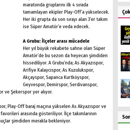
maratonda gruplarını ilk 4 sırada
Ço
tamamlayan ekipler Play-Off’a yükselecek.
Her iki grupta da son sırayı alan 3’er takım
ise Süper Amatör’e veda edecek.
A Grubu: İlçeler arası mücadele
Her yıl büyük rekabete sahne olan Süper
Amatör’de bu sezon da heyecan şimdiden
hissediliyor. A Grubu’nda; As Akyazıspor,
Arifiye Kalaycıspor, As Kuzulukspor,
Akçayspor, Sapanca Kurtköyspor,
Geyvespor, Demirspor, Serdivanspor,
or ve Şekerspor yer alıyor.
por, Play-Off baraj maçına yükselen As Akyazıspor ve
avorileri arasında gösteriliyor. İlçe takımlarının
So
nuçlar şimdiden merakla bekleniyor.