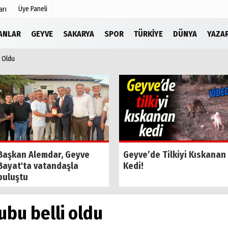
Üye Paneli
arı
LANLAR
GEYVE
SAKARYA
SPOR
TÜRKIYE
DÜNYA
YAZA
 Oldu
Köşe Yazarları
r
Video Galeri
Foto Galeri
Etkinlikler
Başkan Alemdar, Geyve
Geyve’de Tilkiyi Kıskanan
Bayat'ta vatandaşla
Kedi!
buluştu
bu belli oldu