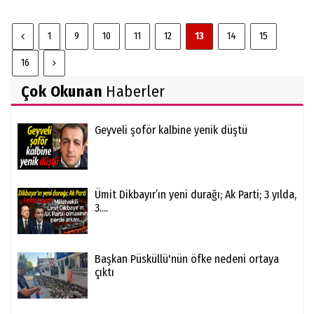
1
9
10
11
12
13
14
15
16
Çok Okunan
Haberler
Geyveli şoför kalbine yenik düştü
Ümit Dikbayır’ın yeni durağı; Ak Parti; 3 yılda,
3....
Başkan Püsküllü'nün öfke nedeni ortaya
çıktı