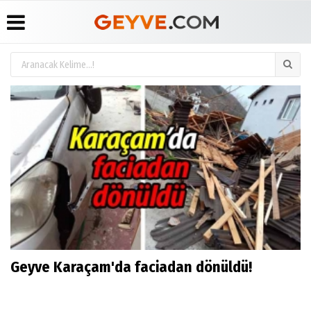
Üye Paneli
Anketler
Köşe
Yayın
Yazarları
İlkeleri
Haber
Biyografiler
Arşivi
Video
Medyabar.com
Galeri
Günün
Künye
Haberleri
Foto
İletişim
Galeri
Etkinlikler
Geyve Karaçam'da faciadan dönüldü!