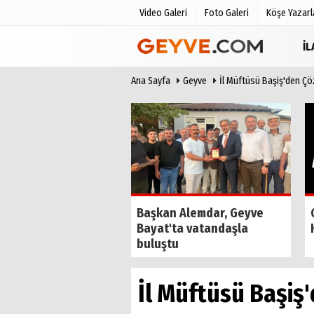
Video Galeri
Foto Galeri
Köşe Yazarl
İ
Ana Sayfa
Geyve
İl Müftüsü Başiş'den Çö
Üye Paneli
Anketler
Haber Arşivi
Biyografile
Günün Haberleri
Orman işletme,
Başkan Alemdar, Geyve
 böyle sonlandırdı
Bayat'ta vatandaşla
buluştu
İl Müftüsü Başiş