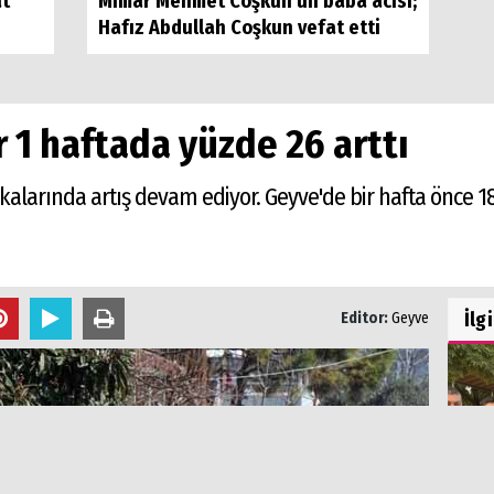
at
Mimar Mehmet Coşkun'un baba acısı;
Hafız Abdullah Coşkun vefat etti
 1 haftada yüzde 26 arttı
alarında artış devam ediyor. Geyve'de bir hafta önce 18
İlg
Editor:
Geyve