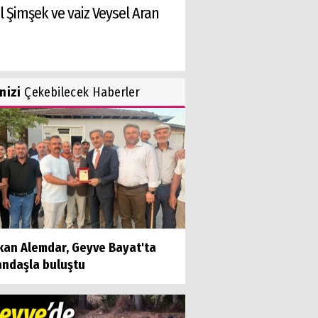
 Şimşek ve vaiz Veysel Aran
inizi
Çekebilecek Haberler
kan Alemdar, Geyve Bayat'ta
andaşla buluştu