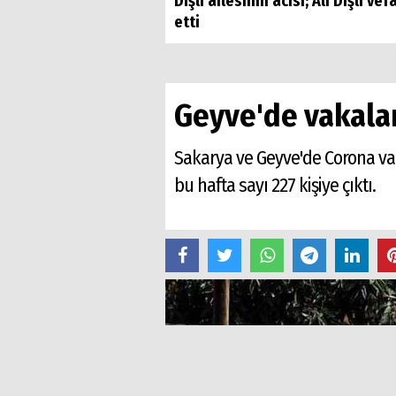
Dişli ailesinin acısı; Ali Dişli vef
etti
Geyve'de vakalar
Sakarya ve Geyve'de Corona vak
bu hafta sayı 227 kişiye çıktı.