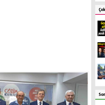
Ço
So