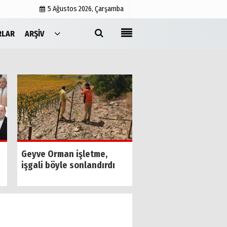
5 Ağustos 2026, Çarşamba
RLAR
ARŞIV
Yayın İlkeleri
Medyabar.com
Künye
İletişim
Başkan Alemdar, Ge
Geyve Orman işletme,
Bayat'ta vatandaşla
işgali böyle sonlandırdı
buluştu