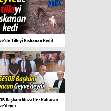
e’de Tilkiyi Kıskanan Kedi!
OB Başkanı Muzaffer Kabacan
ve'deydi