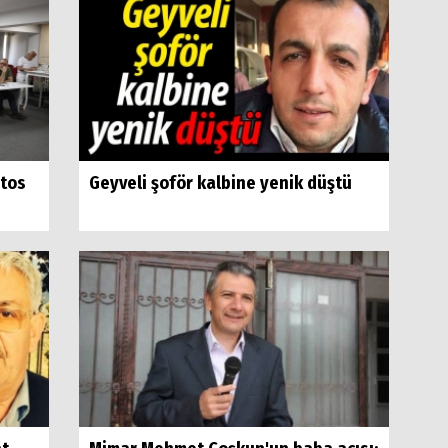
stos
Geyveli şoför kalbine yenik düştü