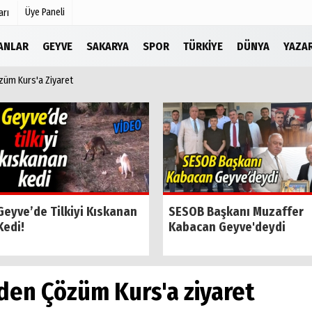
Üye Paneli
arı
LANLAR
GEYVE
SAKARYA
SPOR
TÜRKIYE
DÜNYA
YAZA
züm Kurs'a Ziyaret
Köşe Yazarları
r
Video Galeri
Foto Galeri
Etkinlikler
Geyve’de Tilkiyi Kıskanan
SESOB Başkanı Muzaffer
Kedi!
Kabacan Geyve'deydi
'den Çözüm Kurs'a ziyaret