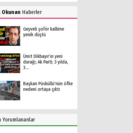
k Okunan
Haberler
Geyveli şoför kalbine
yenik düştü
Ümit Dikbayır’ın yeni
durağı; Ak Parti; 3 yılda,
3....
Başkan Püsküllü'nün öfke
nedeni ortaya çıktı
n
Yorumlananlar