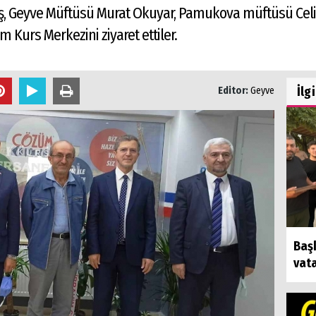
ş, Geyve Müftüsü Murat Okuyar, Pamukova müftüsü Celil
 Kurs Merkezini ziyaret ettiler.
İlg
Editor:
Geyve
Baş
vat