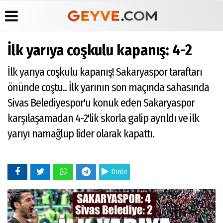
İlk yarıya coşkulu kapanış: 4-2
Üye Paneli
Anketler
Köşe
Yayın
İlk yarıya coşkulu kapanış! Sakaryaspor taraftarı
Yazarları
İlkeleri
Haber
Biyografiler
Arşivi
Video
Medyabar.com
önünde coştu.. İlk yarının son maçında sahasında
Galeri
Günün
Künye
Sivas Belediyespor'u konuk eden Sakaryaspor
Haberleri
Foto
İletişim
Galeri
karşılaşamadan 4-2'lik skorla galip ayrıldı ve ilk
Etkinlikler
yarıyı namağlup lider olarak kapattı.
Dinle