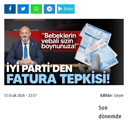
Dinle
13 Ocak 2026 - 23:57
Editör:
Geyve
Son
dönemde