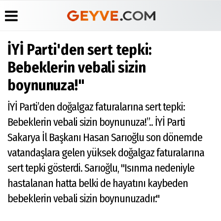
İYİ Parti'den sert tepki:
Üye Paneli
Anketler
Köşe
Yayın
Bebeklerin vebali sizin
Yazarları
İlkeleri
Haber
Biyografiler
boynunuza!"
Arşivi
Video
Medyabar.com
Galeri
Günün
Künye
İYİ Parti’den doğalgaz faturalarına sert tepki:
Haberleri
Foto
İletişim
Galeri
Bebeklerin vebali sizin boynunuza!”.. İYİ Parti
Etkinlikler
Sakarya İl Başkanı Hasan Sarıoğlu son dönemde
vatandaşlara gelen yüksek doğalgaz faturalarına
sert tepki gösterdi. Sarıoğlu, "Isınma nedeniyle
hastalanan hatta belki de hayatını kaybeden
bebeklerin vebali sizin boynunuzadır."