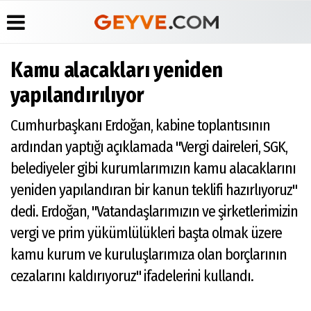
Kamu alacakları yeniden
Üye Paneli
Anketler
Köşe
Yayın
yapılandırılıyor
Yazarları
İlkeleri
Haber
Biyografiler
Arşivi
Video
Medyabar.com
Cumhurbaşkanı Erdoğan, kabine toplantısının
Galeri
Günün
Künye
ardından yaptığı açıklamada "Vergi daireleri, SGK,
Haberleri
Foto
İletişim
Galeri
belediyeler gibi kurumlarımızın kamu alacaklarını
Etkinlikler
yeniden yapılandıran bir kanun teklifi hazırlıyoruz"
dedi. Erdoğan, "Vatandaşlarımızın ve şirketlerimizin
vergi ve prim yükümlülükleri başta olmak üzere
kamu kurum ve kuruluşlarımıza olan borçlarının
cezalarını kaldırıyoruz" ifadelerini kullandı.