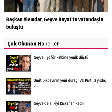
Başkan Alemdar, Geyve Bayat'ta vatandaşla
buluştu
Çok Okunan
Haberler
Geyveli şoför kalbine yenik düştü
Ümit Dikbayır’ın yeni durağı; Ak Parti; 3 yılda,
3....
Geyve’de Tilkiyi Kıskanan Kedi!