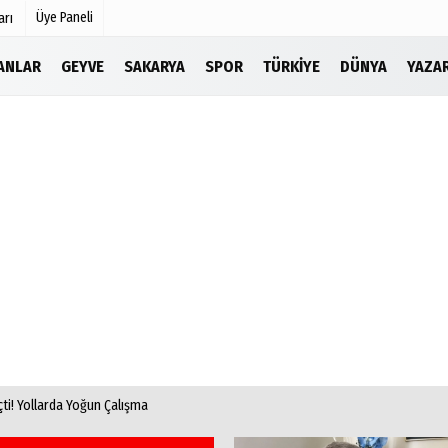
Üye Paneli
arı
LANLAR
GEYVE
SAKARYA
SPOR
TÜRKIYE
DÜNYA
YAZA
Köşe Yazarları
r
Video Galeri
Foto Galeri
Etkinlikler
eçti! Yollarda Yoğun Çalışma