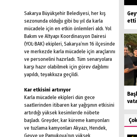
Sakarya Büyükşehir Belediyesi, her kış
Geyv
etti
sezonunda olduğu gibi bu yıl da karla
mücadele için en etkin önlemleri aldı. Yol
Bakım ve Altyapı Koordinasyon Dairesi
(YOL-BAK) ekipleri, Sakarya’nın 16 ilçesinde
ve merkezde karla mücadele için araçlarını
ve personelini hazırladı. Tüm senaryolara
karşı hazır olabilmek için görev dağılımı
yapıldı, teyakkuza geçildi.
Kar etkisini artırıyor
Baş
Karla mücadele ekipleri dün gece
vat
saatlerinden itibaren kar yağışının etkisini
artırdığı yüksek kesimlerde nöbete
Ço
başladı. Greyder, kar küreme kamyonları
ve tuzlama kamyonları Akyazı, Hendek,
Geyve ve Pamukova’nın yüksek