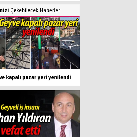
inizi
Çekebilecek Haberler
e kapalı pazar yeri yenilendi