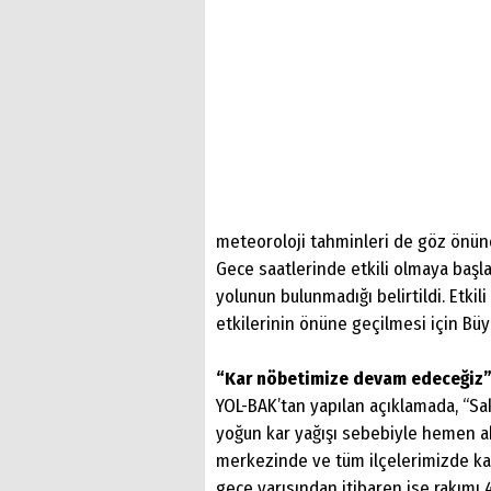
meteoroloji tahminleri de göz önünd
Gece saatlerinde etkili olmaya başl
yolunun bulunmadığı belirtildi. Etki
etkilerinin önüne geçilmesi için Bü
“Kar nöbetimize devam edeceğiz
YOL-BAK’tan yapılan açıklamada, “Sa
yoğun kar yağışı sebebiyle hemen ak
merkezinde ve tüm ilçelerimizde kar
gece yarısından itibaren ise rakımı 