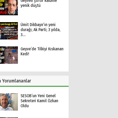
Geyveli şoför kalbine
yenik düştü
Ümit Dikbayır’ın yeni
durağı; Ak Parti; 3 yılda,
3....
Geyve’de Tilkiyi Kıskanan
Kedi!
n
Yorumlananlar
SESOB’un Yeni Genel
Sekreteri Kamil Özkan
Oldu