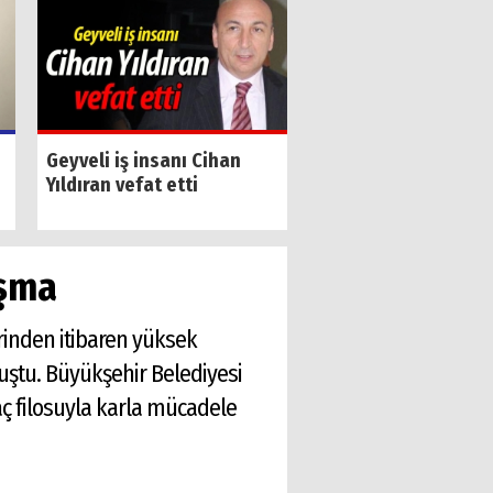
Geyve kapalı pazar 
Geyveli iş insanı Cihan
yenilendi
Yıldıran vefat etti
ışma
erinden itibaren yüksek
luştu. Büyükşehir Belediyesi
aç filosuyla karla mücadele