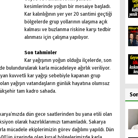
kesimlerinde yoğun bir mesaiye başladı.
Kar kalınlığının yer yer 20 santimi geçtiği
bölgelerde grup yollarının ulaşıma açık
kalması ve buzlanma riskine karşı tedbir
alınması için çalışma yapılıyor.
Son tahminler
Kar yağışının yoğun olduğu ilçelerde, son
e bulundurularak karla mücadeleye ağırlık veriliyor.
ayan kuvvetli kar yağışı sebebiyle kapanan grup
li olan yağışın vatandaşların günlük hayatına olumsuz
yükşehir tam kadro sahada.
So
”
karya’mızda dün gece saatlerinden bu yana etili olan
siyon olarak hazırlıklarımızı tamamladık. Sakarya
la mücadele ekiplerimizin görev dağılımı yapıldı. Dün
400’ün üzerinde olan kırsal bölgelerimizde karla