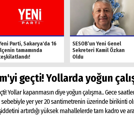
Yeni Parti, Sakarya'da 16
SESOB’un Yeni Genel
ilçenin tamamında
Sekreteri Kamil Özkan
teşkilatlandı!
Oldu
cm'yi geçti! Yollarda yoğun çal
eçti! Yollar kapanmasın diye yoğun çalışma.. Gece saatl
sebebiyle yer yer 20 santimetrenin üzerinde birikinti o
şiddetini artırdığı yüksek mahallelerde tam kadro ve ar