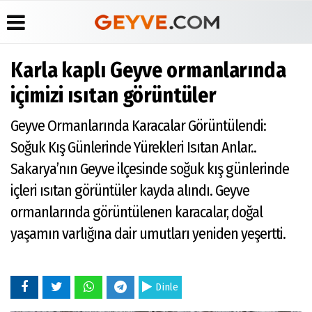
Karla kaplı Geyve ormanlarında
Üye Paneli
Anketler
Köşe
Yayın
içimizi ısıtan görüntüler
Yazarları
İlkeleri
Haber
Biyografiler
Arşivi
Video
Medyabar.com
Geyve Ormanlarında Karacalar Görüntülendi:
Galeri
Günün
Künye
Soğuk Kış Günlerinde Yürekleri Isıtan Anlar..
Haberleri
Foto
İletişim
Galeri
Sakarya’nın Geyve ilçesinde soğuk kış günlerinde
Etkinlikler
içleri ısıtan görüntüler kayda alındı. Geyve
ormanlarında görüntülenen karacalar, doğal
yaşamın varlığına dair umutları yeniden yeşertti.
Dinle