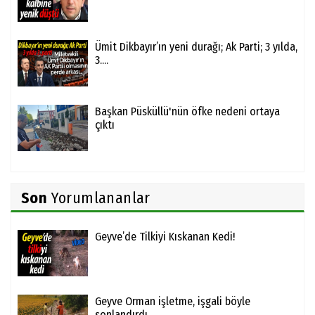
Ümit Dikbayır’ın yeni durağı; Ak Parti; 3 yılda,
3....
Başkan Püsküllü'nün öfke nedeni ortaya
çıktı
Son
Yorumlananlar
Geyve’de Tilkiyi Kıskanan Kedi!
Geyve Orman işletme, işgali böyle
sonlandırdı