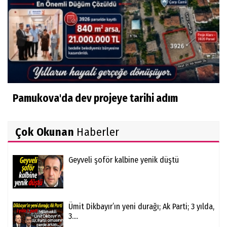
Pamukova'da dev projeye tarihi adım
Çok Okunan
Haberler
Geyveli şoför kalbine yenik düştü
Ümit Dikbayır’ın yeni durağı; Ak Parti; 3 yılda,
3....