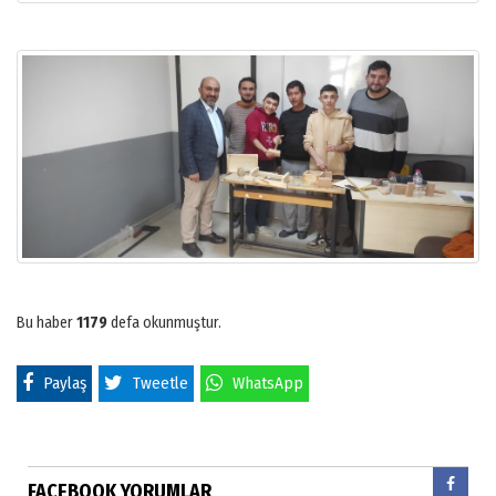
Bu haber
1179
defa okunmuştur.
Paylaş
Tweetle
WhatsApp
FACEBOOK YORUMLAR