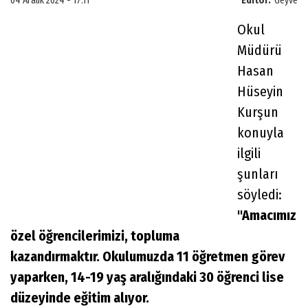
04 Aralık 2024 - 17:11
Editör:
Geyve
Okul
Müdürü
Hasan
Hüseyin
Kurşun
konuyla
ilgili
şunları
söyledi:
"Amacımız
özel öğrencilerimizi, topluma
kazandırmaktır. Okulumuzda 11 öğretmen görev
yaparken, 14-19 yaş aralığındaki 30 öğrenci lise
düzeyinde eğitim alıyor.