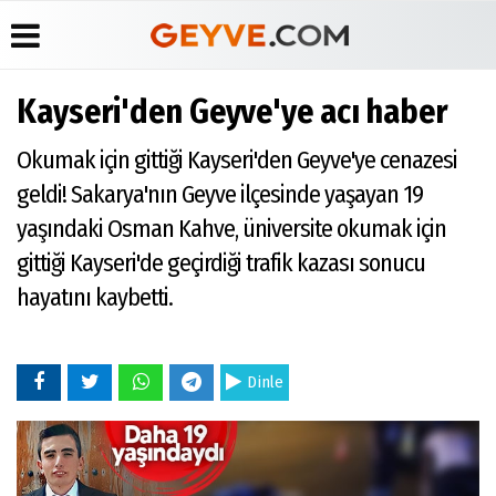
Kayseri'den Geyve'ye acı haber
Üye Paneli
Anketler
Köşe
Yayın
Okumak için gittiği Kayseri'den Geyve'ye cenazesi
Yazarları
İlkeleri
Haber
Biyografiler
Arşivi
Video
Medyabar.com
geldi! Sakarya'nın Geyve ilçesinde yaşayan 19
Galeri
Günün
Künye
yaşındaki Osman Kahve, üniversite okumak için
Haberleri
Foto
İletişim
Galeri
gittiği Kayseri'de geçirdiği trafik kazası sonucu
Etkinlikler
hayatını kaybetti.
Dinle