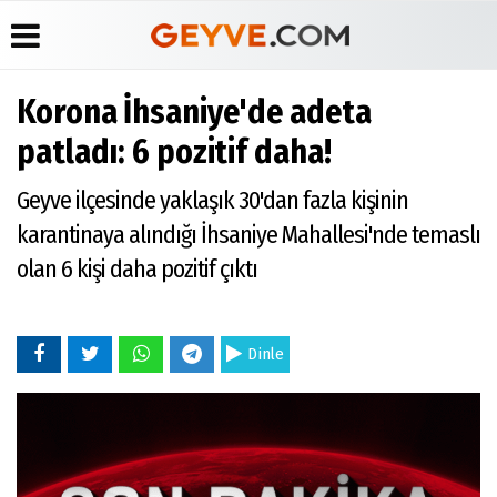
Korona İhsaniye'de adeta
Üye Paneli
Anketler
Köşe
Yayın
patladı: 6 pozitif daha!
Yazarları
İlkeleri
Haber
Biyografiler
Arşivi
Video
Medyabar.com
Geyve ilçesinde yaklaşık 30'dan fazla kişinin
Galeri
Günün
Künye
karantinaya alındığı İhsaniye Mahallesi'nde temaslı
Haberleri
Foto
İletişim
Galeri
olan 6 kişi daha pozitif çıktı
Etkinlikler
Dinle