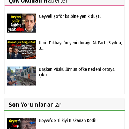
Çok Okunan
Haberler
Geyveli şoför kalbine yenik düştü
Ümit Dikbayır’ın yeni durağı; Ak Parti; 3 yılda,
3....
Başkan Püsküllü'nün öfke nedeni ortaya
çıktı
Son
Yorumlananlar
Geyve’de Tilkiyi Kıskanan Kedi!