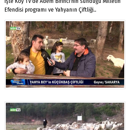
İşte Köy TV'de Adem Birinci'nin sunduğu Milletin
Efendisi programı ve Yahyanın Çiftliği..