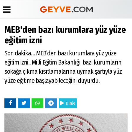
MEB'den bazı kurumlara yüz yüze
Üye Paneli
Anketler
Köşe
Yayın
eğitim izni
Yazarları
İlkeleri
Haber
Biyografiler
Arşivi
Video
Medyabar.com
Son dakika… MEB’den bazı kurumlara yüz yüze
Galeri
Günün
Künye
eğitim izni.. Milli Eğitim Bakanlığı, bazı kurumların
Haberleri
Foto
İletişim
Galeri
sokağa çıkma kısıtlamalarına uymak şartıyla yüz
Etkinlikler
yüze eğitime başlayabileceğini duyurdu.
Dinle