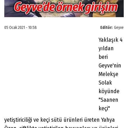
05 Ocak 2021 - 10:58
Editör:
Geyve
Yaklaşık 4
yıldan
beri
Geyve'nin
Melekşe
Solak
köyünde
"Saanen
keçi"
yetiştiriciliği ve keçi sütü ürünleri üreten Yahya