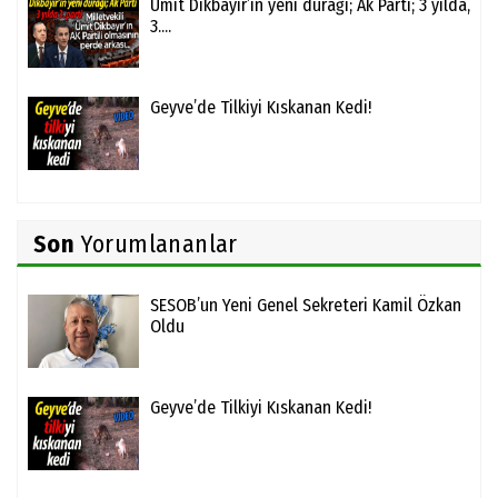
Ümit Dikbayır’ın yeni durağı; Ak Parti; 3 yılda,
3....
Geyve’de Tilkiyi Kıskanan Kedi!
Son
Yorumlananlar
SESOB’un Yeni Genel Sekreteri Kamil Özkan
Oldu
Geyve’de Tilkiyi Kıskanan Kedi!